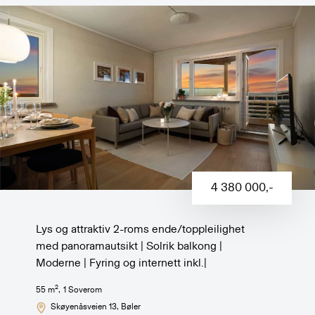
4 380 000
,-
Lys og attraktiv 2-roms ende/toppleilighet
med panoramautsikt | Solrik balkong |
Moderne | Fyring og internett inkl.|
2
55
m
,
1
Soverom
Skøyenåsveien 13
, Bøler