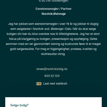
4.90
(
161
vurderinger)
Eiendomsmegler / Partner
Nordvik Østensjø
Jeg har jobbet som eiendomsmegler i over 19 år og jobber til daglig 
som salgsleder i Nordvik avd. Østensjø i Oslo. Når du skal selge 
boligen din bør du ikke overlate noe til tilfeldighetene. Jeg har et stort 
fokus på klargjøring av boligen, presentasjon og oppfølging. Dette 
sammen med en vel gjennomført visning og budrunde fører til et meget 
godt salgsresultat. For meg er tilgjengelighet, prosess, kvalitet og 
sluttresultat viktig. 

renee@nordvikbolig.no
905 52 105
Last ned visittkort
Selge bolig?