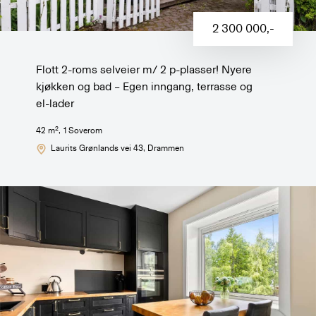
2 300 000
,-
Flott 2-roms selveier m/ 2 p-plasser! Nyere
kjøkken og bad – Egen inngang, terrasse og
el-lader
2
42
m
,
1
Soverom
Laurits Grønlands vei 43
, Drammen