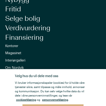
Fritid
Selge bolig
Verdivurdering
Finansiering
Kontorer
Magasinet
Interiørgalleri
Om Nordvik
Ledige stillinger
Velg hva du vil dele med oss
Nordvik-appen
Vi bruker informasjonskapsler (cookies) for å holde våre
tjenester sikre, samt tilpasse og måle innhold, annonser
Nyhetsbrev
og kommunikasjon. Du kan selv velge hvilke data du vil
dele i dine personverninnstillinger, og lese vår
cookieerklæring
og
personvernerklæring
.