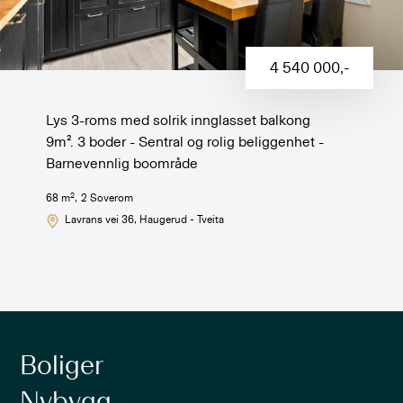
4 540 000
,-
Lys 3-roms med solrik innglasset balkong
9m². 3 boder - Sentral og rolig beliggenhet -
Barnevennlig boområde
2
68
m
,
2
Soverom
Lavrans vei 36
, Haugerud - Tveita
Boliger
Nybygg