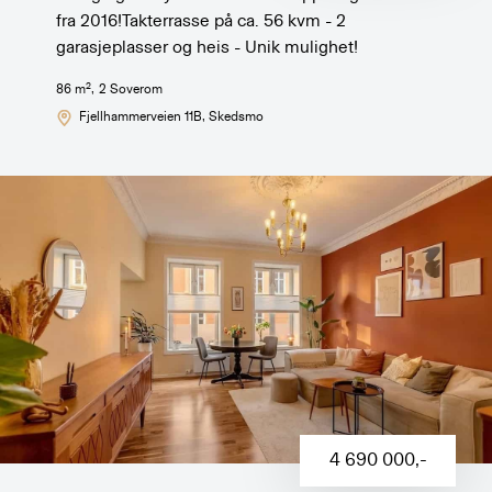
fra 2016!Takterrasse på ca. 56 kvm - 2
garasjeplasser og heis - Unik mulighet!
2
86
m
,
2
Soverom
Fjellhammerveien 11B
, Skedsmo
4 690 000
,-