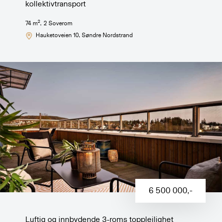
kollektivtransport
2
74
m
,
2
Soverom
Hauketoveien 10
, Søndre Nordstrand
6 500 000
,-
Luftig og innbydende 3-roms toppleilighet