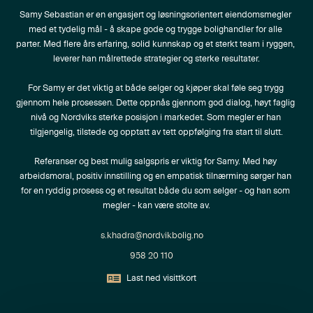
Samy Sebastian er en engasjert og løsningsorientert eiendomsmegler 
med et tydelig mål - å skape gode og trygge bolighandler for alle 
parter. Med flere års erfaring, solid kunnskap og et sterkt team i ryggen, 
leverer han målrettede strategier og sterke resultater.

For Samy er det viktig at både selger og kjøper skal føle seg trygg 
gjennom hele prosessen. Dette oppnås gjennom god dialog, høyt faglig 
nivå og Nordviks sterke posisjon i markedet. Som megler er han 
tilgjengelig, tilstede og opptatt av tett oppfølging fra start til slutt.

Referanser og best mulig salgspris er viktig for Samy. Med høy 
arbeidsmoral, positiv innstilling og en empatisk tilnærming sørger han 
for en ryddig prosess og et resultat både du som selger - og han som 
megler - kan være stolte av.
s.khadra@nordvikbolig.no
958 20 110
Last ned visittkort