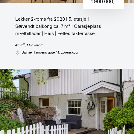
1 900 000
,-
Lekker 2-roms fra 2023 | 5. etasje |
Sørvendt balkong ca. 7 m² | Garasjeplass
m/elbillader | Heis | Felles takterrasse
2
45
m
,
1
Soverom
Bjarne Haugens gate 41
, Lørenskog