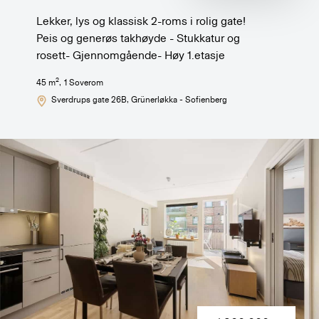
Lekker, lys og klassisk 2-roms i rolig gate!
Peis og generøs takhøyde - Stukkatur og
rosett- Gjennomgående- Høy 1.etasje
2
45
m
,
1
Soverom
Sverdrups gate 26B
, Grünerløkka - Sofienberg