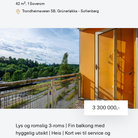
2
42
m
,
1
Soverom
Trondheimsveien 5B
, Grünerløkka - Sofienberg
3 300 000
,-
Lys og romslig 3-roms | Fin balkong med
hyggelig utsikt | Heis | Kort vei til service og