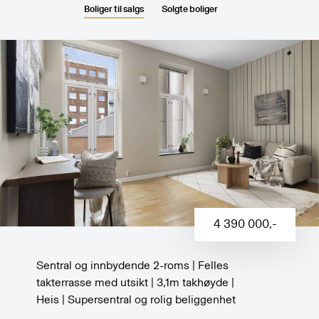
Boliger til salgs
Solgte boliger
4 390 000
,-
Sentral og innbydende 2-roms | Felles
takterrasse med utsikt | 3,1m takhøyde |
Heis | Supersentral og rolig beliggenhet