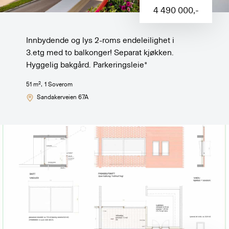
4 490 000
,-
Innbydende og lys 2-roms endeleilighet i
3.etg med to balkonger! Separat kjøkken.
Hyggelig bakgård. Parkeringsleie*
2
51
m
,
1
Soverom
Sandakerveien 67A