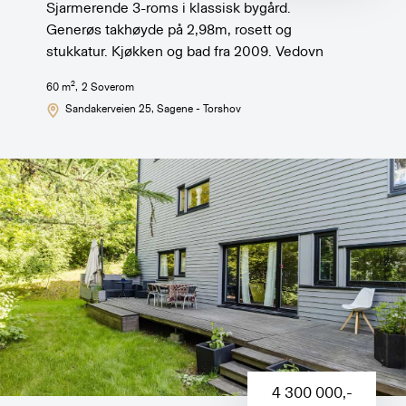
Sjarmerende 3-roms i klassisk bygård.
Generøs takhøyde på 2,98m, rosett og
stukkatur. Kjøkken og bad fra 2009. Vedovn
2
60
m
,
2
Soverom
Sandakerveien 25
, Sagene - Torshov
4 300 000
,-