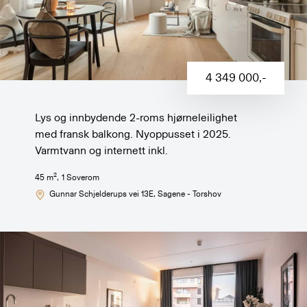
4 349 000
,-
Lys og innbydende 2-roms hjørneleilighet
med fransk balkong. Nyoppusset i 2025.
Varmtvann og internett inkl.
2
45
m
,
1
Soverom
Gunnar Schjelderups vei 13E
, Sagene - Torshov