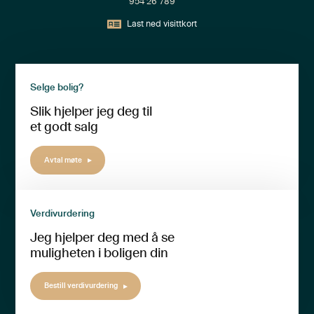
954 26 789
Last ned visittkort
Selge bolig?
Slik hjelper jeg deg til
et godt salg
Avtal møte
Verdivurdering
Jeg hjelper deg med å se
muligheten i boligen din
Bestill verdivurdering