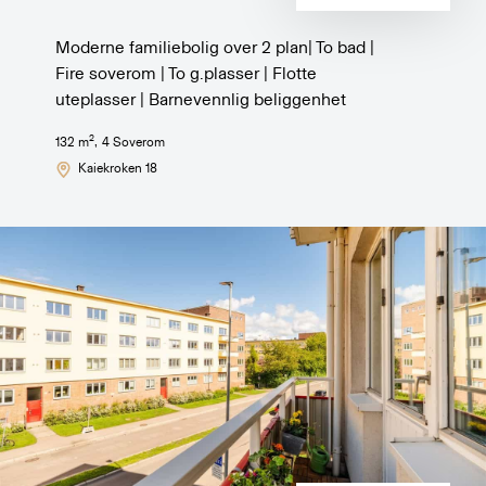
Moderne familiebolig over 2 plan| To bad |
Fire soverom | To g.plasser | Flotte
uteplasser | Barnevennlig beliggenhet
2
132
m
,
4
Soverom
Kaiekroken 18