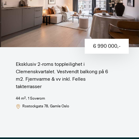
6 990 000
,-
Eksklusiv 2-roms toppleilighet i
Clemenskvartalet. Vestvendt balkong på 6
m2. Fjernvarme & vv inkl. Felles
takterrasser
2
44
m
,
1
Soverom
Rostockgata 78
, Gamle Oslo