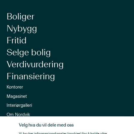
Boliger
Nybygg
Fritid
Selge bolig
Verdivurdering
Finansiering
Kontorer
Magasinet
Interiørgalleri
Om Nordvik
Ledige stillinger
Velg hva du vil dele med oss
Nordvik-appen
Vi bruker informasjonskapsler (cookies) for å holde våre