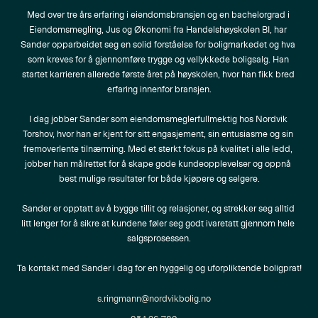
Med over tre års erfaring i eiendomsbransjen og en bachelorgrad i 
Eiendomsmegling, Jus og Økonomi fra Handelshøyskolen BI, har 
Sander opparbeidet seg en solid forståelse for boligmarkedet og hva 
som kreves for å gjennomføre trygge og vellykkede boligsalg. Han 
startet karrieren allerede første året på høyskolen, hvor han fikk bred 
erfaring innenfor bransjen.

I dag jobber Sander som eiendomsmeglerfullmektig hos Nordvik 
Torshov, hvor han er kjent for sitt engasjement, sin entusiasme og sin 
fremoverlente tilnærming. Med et sterkt fokus på kvalitet i alle ledd, 
jobber han målrettet for å skape gode kundeopplevelser og oppnå 
best mulige resultater for både kjøpere og selgere.

Sander er opptatt av å bygge tillit og relasjoner, og strekker seg alltid 
litt lenger for å sikre at kundene føler seg godt ivaretatt gjennom hele 
salgsprosessen.

Ta kontakt med Sander i dag for en hyggelig og uforpliktende boligprat!
s.ringmann@nordvikbolig.no