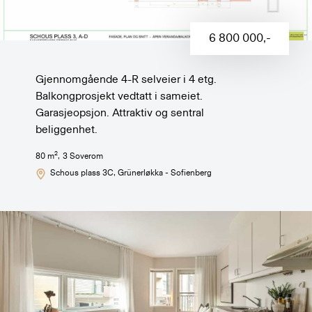
6 800 000
,-
Gjennomgående 4-R selveier i 4 etg.
Balkongprosjekt vedtatt i sameiet.
Garasjeopsjon. Attraktiv og sentral
beliggenhet.
2
80
m
,
3
Soverom
Schous plass 3C
, Grünerløkka - Sofienberg