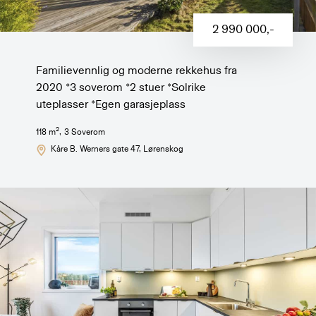
2 990 000
,-
Familievennlig og moderne rekkehus fra
2020 *3 soverom *2 stuer *Solrike
uteplasser *Egen garasjeplass
2
118
m
,
3
Soverom
Kåre B. Werners gate 47
, Lørenskog