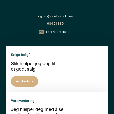
...
s.gilani@nordvikbolig.no
984 91 885
Last ned visittkort
Selge bolig?
Slik hjelper jeg deg til
et godt salg
Avtal møte
Verdivurdering
Jeg hjelper deg med å se