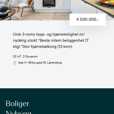
4 590 000
,-
Unik 3-roms topp- og hjørneleilighet m/
nydelig utsikt *Beste intern beliggenhet (7.
etg) *Stor hjørnebalkong (13 kvm)
2
52
m
,
2
Soverom
Isak H. Wiiks gate 10
, Lørenskog
Boliger