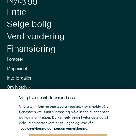
Nybygg
Fritid
Selge bolig
Verdivurdering
Finansiering
Kontorer
Magasinet
Interiørgalleri
Om Nordvik
Ledige stillinger
Velg hva du vil dele med oss
Nordvik-appen
Vi bruker informasjonskapsler (cookies) for å holde våre
tjenester sikre, samt tilpasse og måle innhold, annonser
Nyhetsbrev
og kommunikasjon. Du kan selv velge hvilke data du vil
dele i dine personverninnstillinger, og lese vår
cookieerklæring
og
personvernerklæring
.