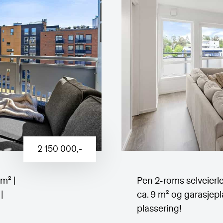
2 150 000
,-
m² |
Pen 2-roms selveierle
|
ca. 9 m² og garasjepla
plassering!