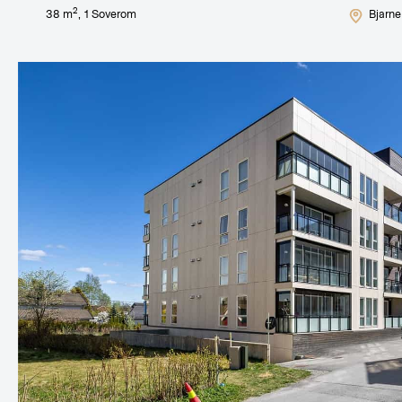
2
38
m
,
1
Soverom
Bjarne