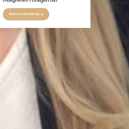
muligheten i boligen din
Bestill verdivurdering