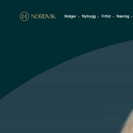
Boliger
Nybygg
Fritid
Næring