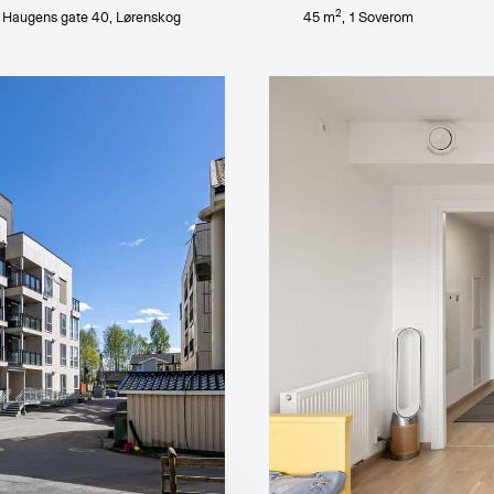
2
 Haugens gate 40
, Lørenskog
45
m
,
1
Soverom