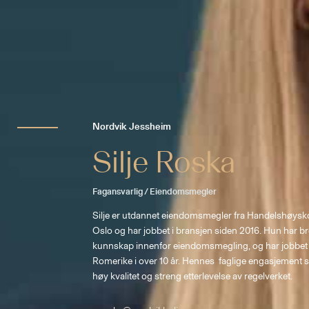
Nordvik Jessheim
Silje Roska
Fagansvarlig / Eiendomsmegler
Silje er utdannet eiendomsmegler fra Handelshøyskol
Oslo og har jobbet i bransjen siden 2016. Hun har br
kunnskap innenfor eiendomsmegling, og har jobbet
Romerike i over 10 år. Hennes  faglige engasjement s
høy kvalitet og streng etterlevelse av regelverket. 