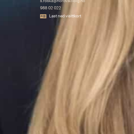
s.roska@nordvikbolig.no
988 02 022
Last ned visittkort