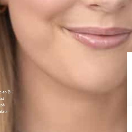
en BI i 
ed 
 på 
ikrer 