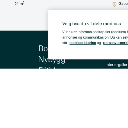
2
24
m
Gabel
Velg hva du vil dele med oss
Vi bruker informasjonskapsler (cookies) f
annonser og kommunikasjon. Du kan selv ve
vår
cookieerklæring
og
personvernerk
Boliger
Kontorer
Magasinet
Nybygg
Interiørgaller
Fritid
Om Nordvik
Selge bolig
Ledige stillin
Nordvik-a
Verdivurdering
Nyhetsbrev
Finansiering
Personvern
Åpenhetsloven