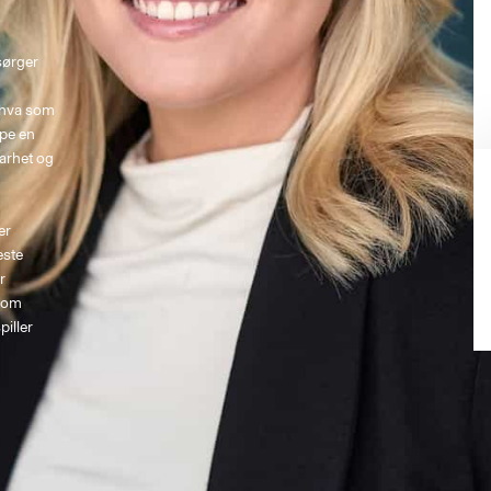
sørger 
 
å hva som 
ape en 
arhet og 
er 
este 
r 
 om 
iller 