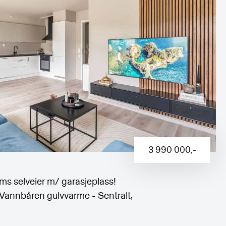
3 990 000
,-
s selveier m/ garasjeplass!
 Vannbåren gulvvarme - Sentralt,