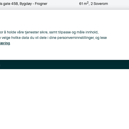
2
s gate 45B
, Bygdøy - Frogner
61
m
,
2
Soverom
or å holde våre tjenester sikre, samt tilpasse og måle innhold,
lge hvilke data du vil dele i dine personverninnstillinger, og lese
læring
.
i
ger
ppen