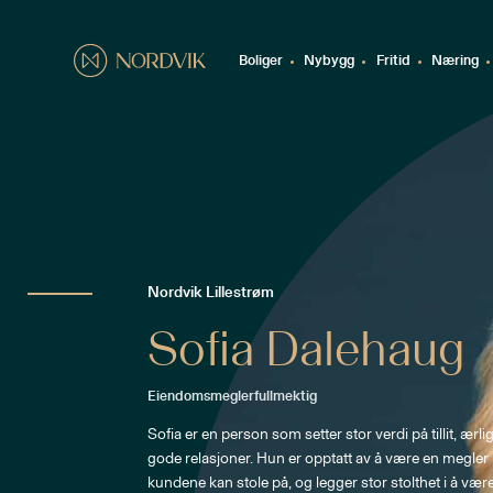
Boliger
Nybygg
Fritid
Næring
Nordvik Lillestrøm
Sofia Dalehaug
Eiendomsmeglerfullmektig
Sofia er en person som setter stor verdi på tillit, ærli
gode relasjoner. Hun er opptatt av å være en megler 
kundene kan stole på, og legger stor stolthet i å være