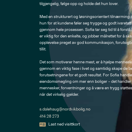
tilgjengelig, følge opp og holde det hun lover.

Med en strukturert og løsningsorientert tilnærming 
hun for at kundene føler seg trygge og godt ivaretatt
gjennom hele prosessen. Sofia tar seg tid til å forst
er viktig for den enkelte, og jobber målrettet for å sk
opplevelse preget av god kommunikasjon, forutsigb
tillit.

Det som motiverer henne mest, er å hjelpe mennesk
gjennom en viktig fase i livet og samtidig skape de b
forutsetningene for et godt resultat. For Sofia handle
eiendomsmegling om mer enn boliger – det handler
mennesker, forventninger og å være en trygg støttesp
når det virkelig gjelder.
s.dalehaug@nordvikbolig.no
414 28 273
Last ned visittkort