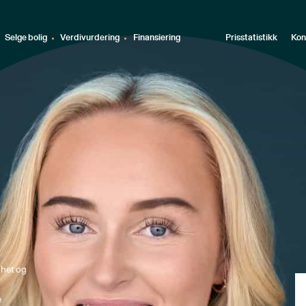
Selge bolig
Verdivurdering
Finansiering
Prisstatistikk
Kon
ghet og 
 