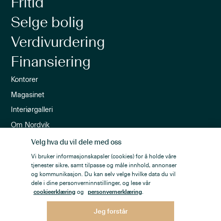
Fritid
Selge bolig
Verdivurdering
Finansiering
Kontorer
Magasinet
Interiørgalleri
Om Nordvik
Ledige stillinger
Velg hva du vil dele med oss
Nordvik-appen
Vi bruker informasjonskapsler (cookies) for å holde våre
tjenester sikre, samt tilpasse og måle innhold, annonser
Nyhetsbrev
og kommunikasjon. Du kan selv velge hvilke data du vil
dele i dine personverninnstillinger, og lese vår
cookieerklæring
og
personvernerklæring
.
Jeg forstår
Personvern