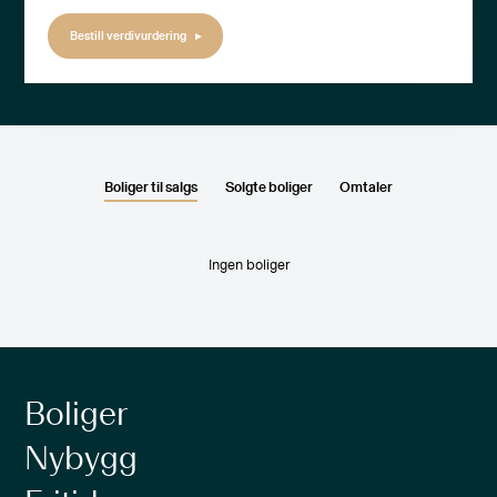
Bestill verdivurdering
Boliger til salgs
Solgte boliger
Omtaler
Ingen boliger
Boliger
Nybygg