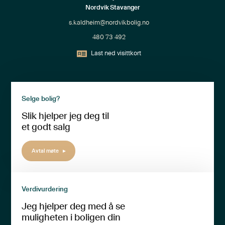
Nordvik Stavanger
s.kaldheim@nordvikbolig.no
480 73 492
Last ned visittkort
Selge bolig?
Slik hjelper jeg deg til
et godt salg
Avtal møte
Verdivurdering
Jeg hjelper deg med å se
muligheten i boligen din