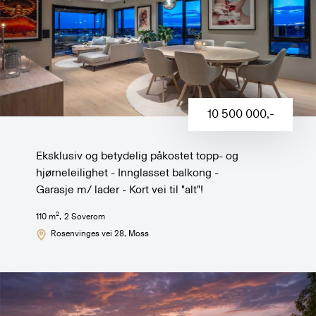
10 500 000
,-
Eksklusiv og betydelig påkostet topp- og
hjørneleilighet - Innglasset balkong -
Garasje m/ lader - Kort vei til "alt"!
2
110
m
,
2
Soverom
Rosenvinges vei 28
, Moss