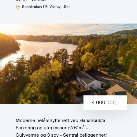
Sponkroken 11B
, Vestby - Son
4 000 000
,-
Moderne helårshytte rett ved Hananbukta -
Parkering og uteplasser på 61m² -
Gulvvarme og 3 sov - Sentral beliggenhet!