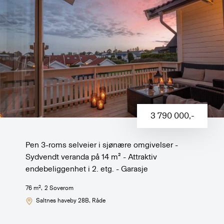
3 790 000
,-
Pen 3-roms selveier i sjønære omgivelser -
Sydvendt veranda på 14 m² - Attraktiv
endebeliggenhet i 2. etg. - Garasje
2
76
m
,
2
Soverom
Saltnes haveby 28B
, Råde