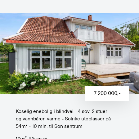
7 200 000
,-
Koselig enebolig i blindvei - 4 sov, 2 stuer
og vannbåren varme - Solrike uteplasser på
54m² - 10 min. til Son sentrum
2
175
m
,
4
Soverom