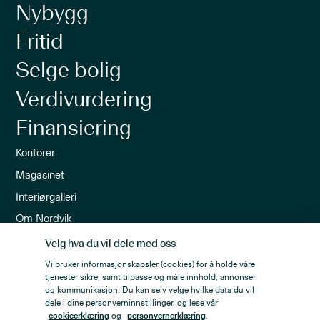
Nybygg
Fritid
Selge bolig
Verdivurdering
Finansiering
Kontorer
Magasinet
Interiørgalleri
Om Nordvik
Ledige stillinger
Velg hva du vil dele med oss
Nordvik-appen
Vi bruker informasjonskapsler (cookies) for å holde våre
tjenester sikre, samt tilpasse og måle innhold, annonser
Nyhetsbrev
og kommunikasjon. Du kan selv velge hvilke data du vil
dele i dine personverninnstillinger, og lese vår
cookieerklæring
og
personvernerklæring
.