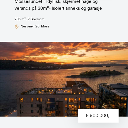
Mossesundet - Idyllisk, skjermet hage og
veranda på 30m²- Isolert anneks og garasje
2
206
m
,
2
Soverom
Nesveien 26
, Moss
6 900 000
,-