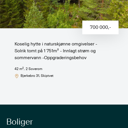
700 000
,-
Koselig hytte i naturskjønne omgivelser -
Solrik tomt på 1 751m² - Innlagt strøm og
sommervann -Oppgraderingsbehov
2
42
m
,
2
Soverom
Bjerkebro 31
, Skiptvet
Boliger