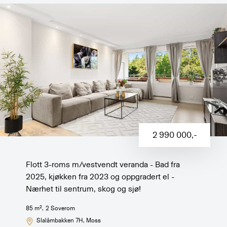
2 990 000
,-
Flott 3-roms m/vestvendt veranda - Bad fra
2025, kjøkken fra 2023 og oppgradert el -
Nærhet til sentrum, skog og sjø!
2
85
m
,
2
Soverom
Slalåmbakken 7H
, Moss