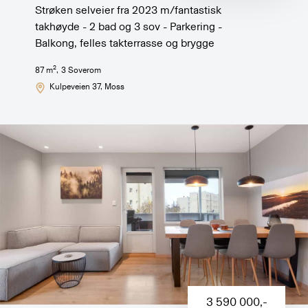
Strøken selveier fra 2023 m/fantastisk
takhøyde - 2 bad og 3 sov - Parkering -
Balkong, felles takterrasse og brygge
2
87
m
,
3
Soverom
Kulpeveien 37
, Moss
3 590 000
,-