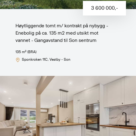
3 600 000
,-
Høytliggende tomt m/ kontrakt på nybygg -
Enebolig på ca. 135 m2 med utsikt mot
vannet - Gangavstand til Son sentrum
2
135
m
(BRA)
Sponkroken 11C
, Vestby - Son