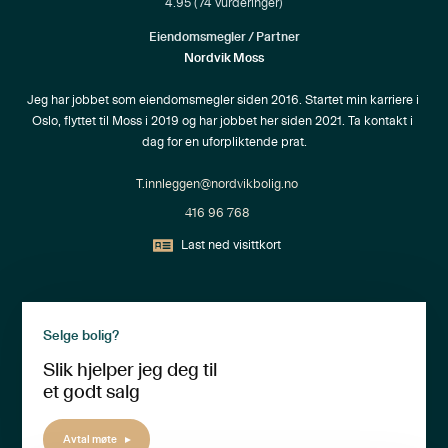
4.95
(
74
vurderinger)
Eiendomsmegler / Partner
Nordvik Moss
Jeg har jobbet som eiendomsmegler siden 2016. Startet min karriere i 
Oslo, flyttet til Moss i 2019 og har jobbet her siden 2021. Ta kontakt i 
dag for en uforpliktende prat.
T.innleggen@nordvikbolig.no
416 96 768
Last ned visittkort
Selge bolig?
Slik hjelper jeg deg til
et godt salg
Avtal møte