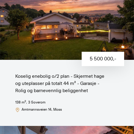
5 500 000
,-
Koselig enebolig o/2 plan - Skjermet hage
og uteplasser på totalt 44 m² - Garasje -
Rolig og barnevennlig beliggenhet
2
138
m
,
3
Soverom
Amtmannsveien 14
, Moss