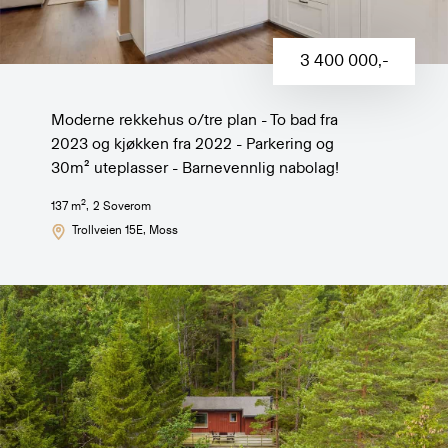
3 400 000
,-
Moderne rekkehus o/tre plan - To bad fra
2023 og kjøkken fra 2022 - Parkering og
30m² uteplasser - Barnevennlig nabolag!
2
137
m
,
2
Soverom
Trollveien 15E
, Moss