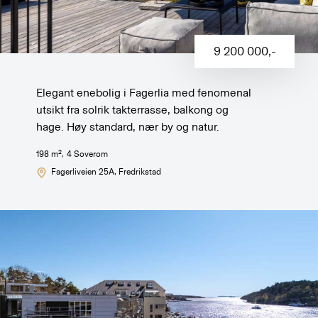
9 200 000
,-
Elegant enebolig i Fagerlia med fenomenal
utsikt fra solrik takterrasse, balkong og
hage. Høy standard, nær by og natur.
2
198
m
,
4
Soverom
Fagerliveien 25A
, Fredrikstad