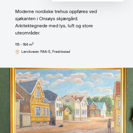
Moderne nordiske trehus oppføres ved
sjøkanten i Onsøys skjærgård.
Arkitektegnede med lys, luft og store
uteområder.
2
115 - 164
m
Lervikveien 114A-E
, Fredrikstad