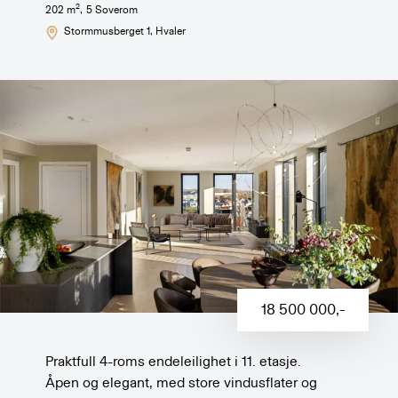
2
202
m
,
5
Soverom
Stormmusberget 1
, Hvaler
18 500 000
,-
Praktfull 4-roms endeleilighet i 11. etasje.
Åpen og elegant, med store vindusflater og