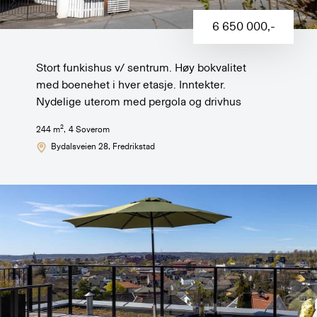
6 650 000
,-
Stort funkishus v/ sentrum. Høy bokvalitet
med boenehet i hver etasje. Inntekter.
Nydelige uterom med pergola og drivhus
2
244
m
,
4
Soverom
Bydalsveien 28
, Fredrikstad