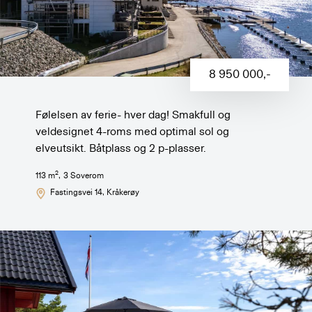
8 950 000
,-
Følelsen av ferie- hver dag! Smakfull og
veldesignet 4-roms med optimal sol og
elveutsikt. Båtplass og 2 p-plasser.
2
113
m
,
3
Soverom
Fastingsvei 14
, Kråkerøy