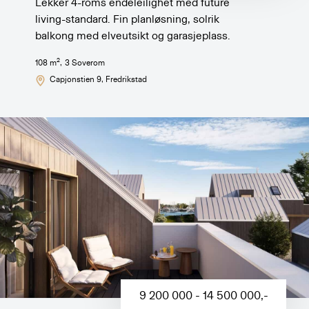
Lekker 4-roms endeleilighet med future
living-standard. Fin planløsning, solrik
balkong med elveutsikt og garasjeplass.
2
108
m
,
3
Soverom
Capjonstien 9
, Fredrikstad
9 200 000 - 14 500 000
,-