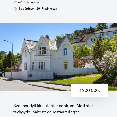
2
101
m
,
2
Soverom
Søgårdåsen 26
, Fredrikstad
8 900 000
,-
Sveitseridyll like utenfor sentrum. Med stor
takhøyde, påkostede restaureringer,