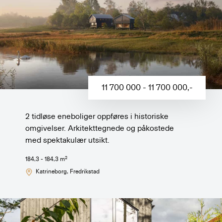
11 700 000 - 11 700 000
,-
2 tidløse eneboliger oppføres i historiske
omgivelser. Arkitekttegnede og påkostede
med spektakulær utsikt.
2
184,3 - 184,3
m
Katrineborg
, Fredrikstad