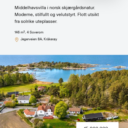
Middelhavsvilla i norsk skjærgårdsnatur.
Moderne, stilfullt og velutstyrt. Flott utsikt
fra solrike uteplasser.
2
146
m
,
4
Soverom
Jegerveien 8A
, Kråkerøy