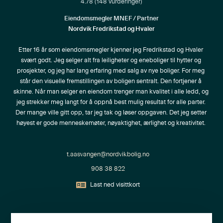
4.78
(
148
vurderinger)
Eiendomsmegler MNEF / Partner
Nordvik Fredrikstad og Hvaler
Etter 16 år som eiendomsmegler kjenner jeg Fredrikstad og Hvaler 
svært godt. Jeg selger alt fra leiligheter og eneboliger til hytter og 
prosjekter, og jeg har lang erfaring med salg av nye boliger. For meg 
står den visuelle fremstillingen av boligen sentralt. Den fortjener å 
skinne. Når man selger en eiendom trenger man kvalitet i alle ledd, og 
jeg strekker meg langt for å oppnå best mulig resultat for alle parter. 
Der mange ville gitt opp, tar jeg tak og løser oppgaven. Det jeg setter 
høyest er gode menneskemøter, nøyaktighet, ærlighet og kreativitet. 

t.aasvangen@nordvikbolig.no
908 38 822
Last ned visittkort