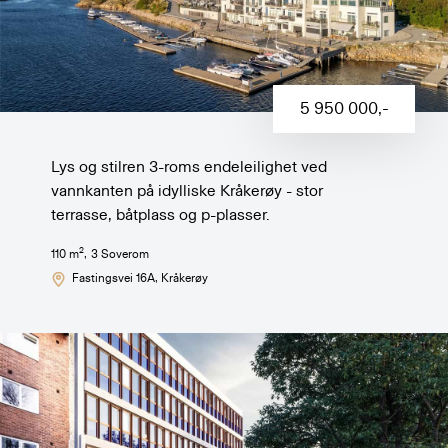
5 950 000
,-
Lys og stilren 3-roms endeleilighet ved
vannkanten på idylliske Kråkerøy - stor
terrasse, båtplass og p-plasser.
2
110
m
,
3
Soverom
Fastingsvei 16A
, Kråkerøy