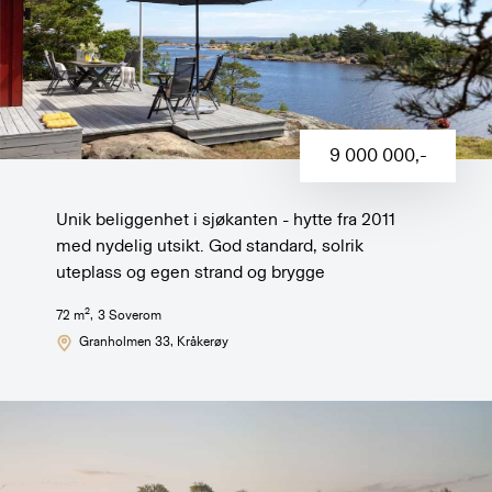
9 000 000
,-
Unik beliggenhet i sjøkanten - hytte fra 2011
med nydelig utsikt. God standard, solrik
uteplass og egen strand og brygge
2
72
m
,
3
Soverom
Granholmen 33
, Kråkerøy