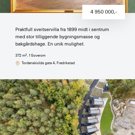
4 950 000
,-
Praktfull sveitservilla fra 1899 midt i sentrum
med stor tilliggende bygningsmasse og
bakgårdshage. En unik mulighet.
2
372
m
,
1
Soverom
Tordenskiolds gate 4
, Fredrikstad