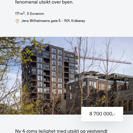
fenomenal utsikt over byen.
2
171
m
,
3
Soverom
Jens Wilhelmsens gate 5 - 1101
, Kråkerøy
8 700 000
,-
Ny 4-roms leilighet med utsikt og vestvendt