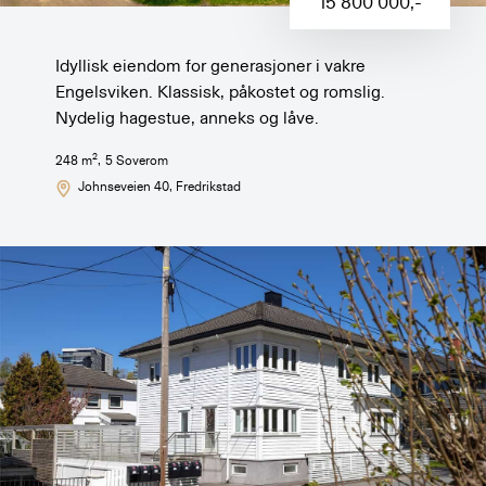
15 800 000
,-
Idyllisk eiendom for generasjoner i vakre
Engelsviken. Klassisk, påkostet og romslig.
Nydelig hagestue, anneks og låve.
2
248
m
,
5
Soverom
Johnseveien 40
, Fredrikstad