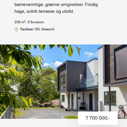
barnevennlige, grønne omgivelser. Frodig
hage, solrik terrasse og utsikt.
2
205
m
,
3
Soverom
Rødåsen 133
, Gressvik
7 700 000
,-