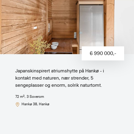
6 990 000
,-
Japanskinspirert atriumshytte på Hankø - i
kontakt med naturen, nær strender, 5
sengeplasser og enorm, solrik naturtomt.
2
72
m
,
3
Soverom
Hankø 38
, Hankø