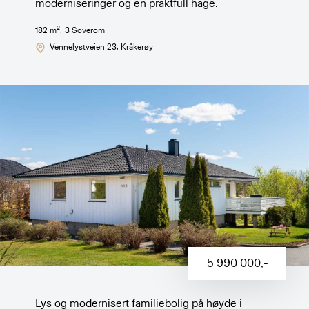
moderniseringer og en praktfull hage.
2
182
m
,
3
Soverom
Vennelystveien 23
, Kråkerøy
5 990 000
,-
Lys og modernisert familiebolig på høyde i