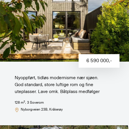
6 590 000
,-
Nyoppført, tidløs modernisme nær sjøen.
God standard, store luftige rom og fine
uteplasser. Lave omk. Båtplass medfølger
2
128
m
,
3
Soverom
Nyborgveien 23B
, Kråkerøy