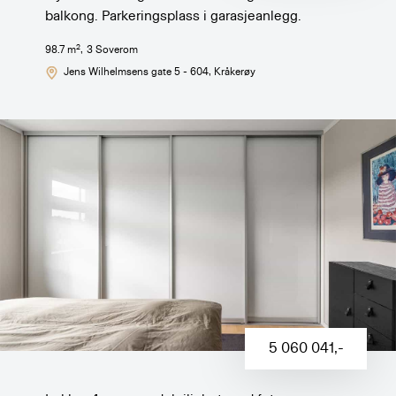
balkong. Parkeringsplass i garasjeanlegg.
2
98.7
m
,
3
Soverom
Jens Wilhelmsens gate 5 - 604
, Kråkerøy
5 060 041
,-