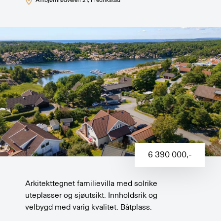
Ambjørnrødveien 21
, Fredrikstad
6 390 000
,-
Arkitekttegnet familievilla med solrike
uteplasser og sjøutsikt. Innholdsrik og
velbygd med varig kvalitet. Båtplass.