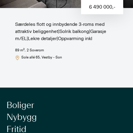
6 490 000
,-
Særdeles flott og innbydende 3-roms med
attraktiv beliggenhet|Solrik balkong|Garasje
m/EL|Lekre detaljer|Oppvarming inkl
2
89
m
,
2
Soverom
Sole allé 65
, Vestby - Son
Boliger
Nybygg
Fritid