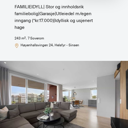
FAMILIEIDYLL| Stor og innholdsrik
familiebolig|Garasje|Utleiedel m/egen
inngang (*kr.17.000)|Idyllisk og usjenert
hage
2
243
m
,
7
Soverom
Høyenhallsvingen 24
, Helsfyr - Sinsen