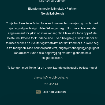
4.83
(
24
vurderinger)
Eiendomsmeglerfullmektig / Partner
Nordvik Østensjø
Tonje har flere års erfaring fra eiendomsmeglerbransjen og bistår med 
kjøp og salg av bolig i både Oslo og omegn. Hun har et brennende 
engasjement for yrket og strekker seg det lille ekstra for å oppnå de 
beste resultatene for kundene sine. Hvert boligsalg er unikt, derfor er 
fokuset hennes på kvalitet og kreativitet når det kommer til å skille seg 
ut fra mengden. Med hennes positivitet, engasjement og tilgjengelighet 
kan du som kunde føle deg trygg og ivaretatt gjennom hele 
salgsprosessen. 

Ta kontakt med Tonje for en uforpliktende og hyggelig boligsamtale! 
t.helseth@nordvikbolig.no
413 45 194
Last ned visittkort