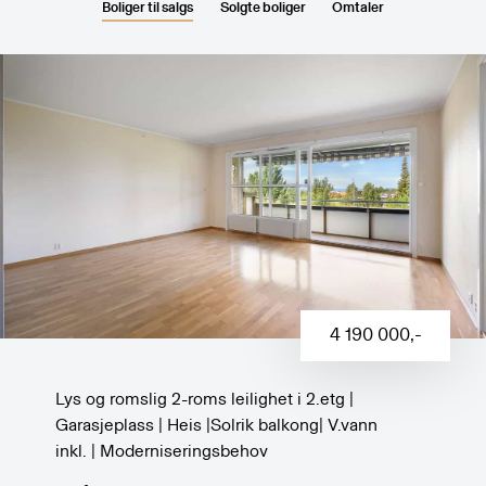
Boliger til salgs
Solgte boliger
Omtaler
4 190 000
,-
Lys og romslig 2-roms leilighet i 2.etg |
Garasjeplass | Heis |Solrik balkong| V.vann
inkl. | Moderniseringsbehov