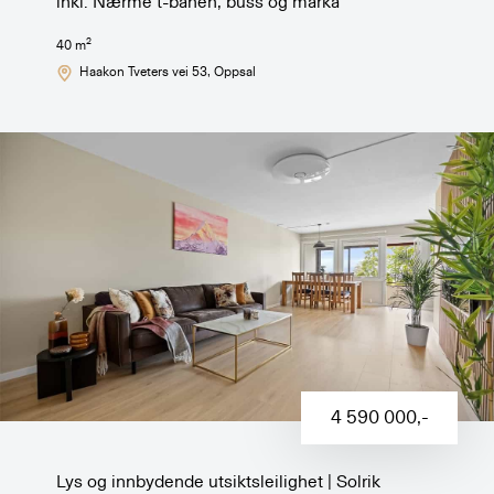
inkl. Nærme t-banen, buss og marka
2
40
m
Haakon Tveters vei 53
, Oppsal
4 590 000
,-
Lys og innbydende utsiktsleilighet | Solrik