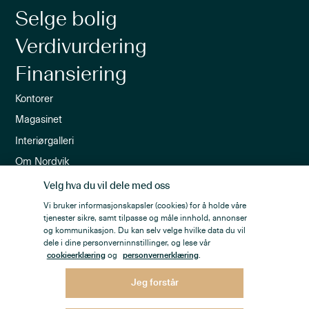
Selge bolig
Verdivurdering
Finansiering
Kontorer
Magasinet
Interiørgalleri
Om Nordvik
Ledige stillinger
Velg hva du vil dele med oss
Nordvik-appen
Vi bruker informasjonskapsler (cookies) for å holde våre
tjenester sikre, samt tilpasse og måle innhold, annonser
Nyhetsbrev
og kommunikasjon. Du kan selv velge hvilke data du vil
dele i dine personverninnstillinger, og lese vår
cookieerklæring
og
personvernerklæring
.
Jeg forstår
Personvern
Åpenhetsloven