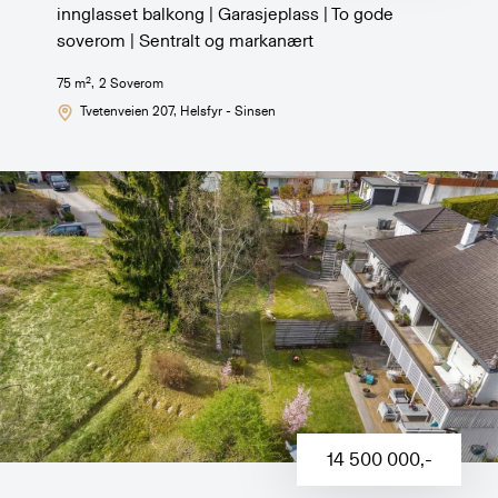
innglasset balkong | Garasjeplass | To gode
soverom | Sentralt og markanært
2
75
m
,
2
Soverom
Tvetenveien 207
, Helsfyr - Sinsen
14 500 000
,-