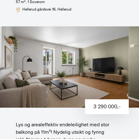
2
57
m
,
1
Soverom
Hellerud gårdsvei 16
, Hellerud
3 290 000
,-
Lys og arealeffektiv endeleilighet med stor
balkong på 11m²! Nydelig utsikt og fyring