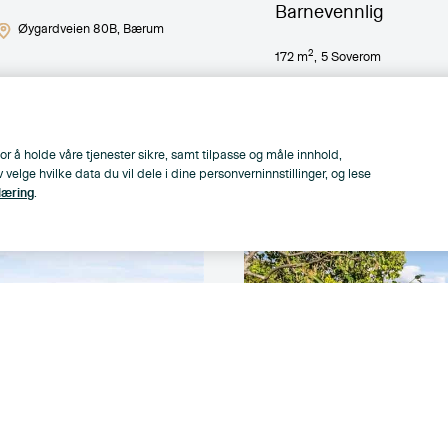
Barnevennlig
Øygardveien 80B
, Bærum
2
172
m
,
5
Soverom
or å holde våre tjenester sikre, samt tilpasse og måle innhold,
lge hvilke data du vil dele i dine personverninnstillinger, og lese
læring
.