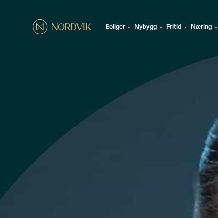
Boliger
Nybygg
Fritid
Næring