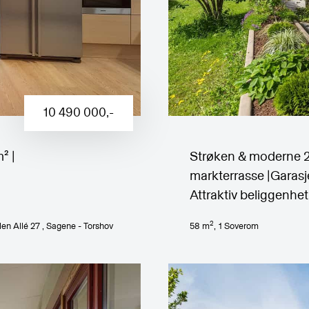
10 490 000
,-
² |
Strøken & moderne 2-
markterrasse |Garasje
Attraktiv beliggenhet
2
en Allé 27
, Sagene - Torshov
58
m
,
1
Soverom