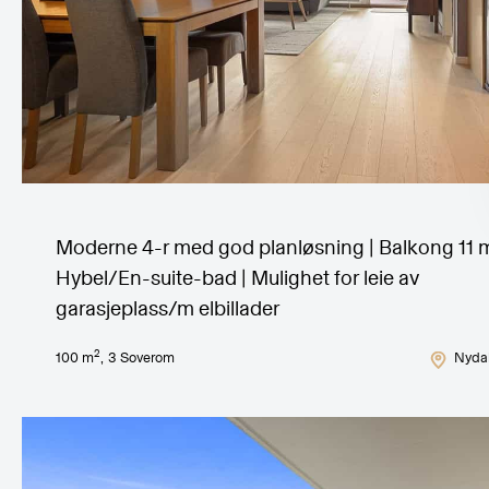
Moderne 4-r med god planløsning | Balkong 11 m
Hybel/En-suite-bad | Mulighet for leie av
garasjeplass/m elbillader
2
100
m
,
3
Soverom
Nydal