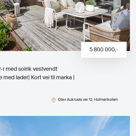
5 800 000
,-
r med solrik vestvendt
 med lader| Kort vei til marka |
Olav Aukrusts vei 12
, Holmenkollen