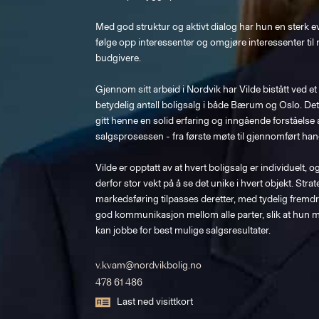
Med god struktur og aktivt dialog har hun en sterk evn
følge opp interessenter og omgjøre interessenter til r
budgivere. 

Gjennom sitt arbeid i Nordvik har Vilde bistått ved et
betydelig antall boligsalg i både Bærum og Oslo. Det
gitt henne en solid erfaring og inngående forståelse 
salgsprosessen - fra første møte til gjennomført hand
Vilde er opptatt av at hvert boligsalg er individuelt, o
derfor stor vekt på å se det unike i hvert objekt. Strat
markedsføring tilpasses deretter, med tydelig fremdri
god kommunikasjon mellom alle parter, slik at hun må
kan jobbe for best mulige salgsresultater. 
v.kvam@nordvikbolig.no
478 61 486
Last ned visittkort