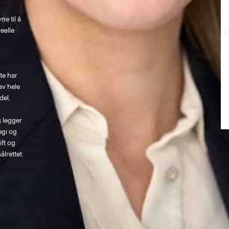
e til å 
eelle 
 
te har 
av hele 
el. 

g legger 
egi og 
ft og 
lrettet 