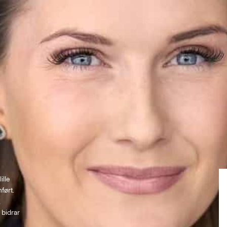
lle 
ført. 
 
 bidrar 