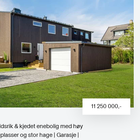
11 250 000
,-
ldsrik & kjedet enebolig med høy
eplasser og stor hage | Garasje |