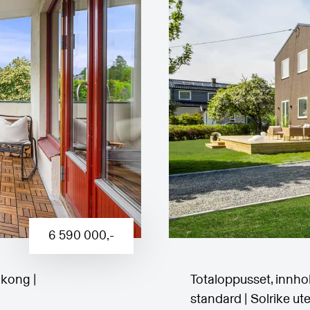
6 590 000
,-
lkong |
Totaloppusset, innho
a
standard | Solrike ut