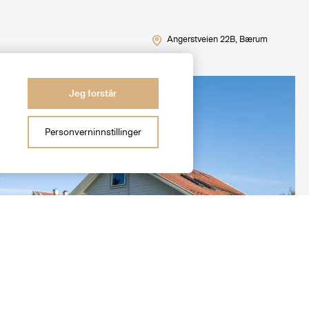
Angerstveien 22B
, Bærum
Jeg forstår
Personverninnstillinger