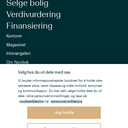
Selge bolig
Verdivurdering
Finansiering
Kontorer
Magasinet
Interiørgalleri
Om Nordvik
Ledige stillinger
Velg hva du vil dele med oss
Nordvik-appen
Vi bruker informasjonskapsler (cookies) for å holde våre
tjenester sikre, samt tilpasse og måle innhold, annonser
Nyhetsbrev
og kommunikasjon. Du kan selv velge hvilke data du vil
dele i dine personverninnstillinger, og lese vår
cookieerklæring
og
personvernerklæring
.
Jeg forstår
Personvern
Åpenhetsloven