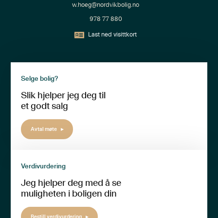
w.hoeg@nordvikbolig.no
978 77 880
Last ned visittkort
Selge bolig?
Slik hjelper jeg deg til
et godt salg
Avtal møte
Verdivurdering
Jeg hjelper deg med å se
muligheten i boligen din
Bestill verdivurdering