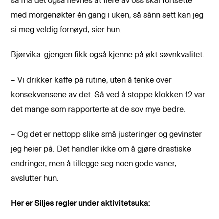
så må det også nevnes at flere av oss skal fortsette
med morgenøkter én gang i uken, så sånn sett kan jeg
si meg veldig fornøyd, sier hun.
Bjørvika-gjengen fikk også kjenne på økt søvnkvalitet.
– Vi drikker kaffe på rutine, uten å tenke over
konsekvensene av det. Så ved å stoppe klokken 12 var
det mange som rapporterte at de sov mye bedre.
– Og det er nettopp slike små justeringer og gevinster
jeg heier på. Det handler ikke om å gjøre drastiske
endringer, men å tillegge seg noen gode vaner,
avslutter hun.
Her er Siljes regler under aktivitetsuka: