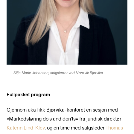
Silje Marie Johansen, salgsleder ved Nordvik Bjørvika
Fullpakket program
Gjennom uka fikk Bjørvika-kontoret en sesjon med
«Markedsføring do’s and don'ts» fra juridisk direktør
Katerin Lind-Klev
, og en time med salgsleder
Thomas