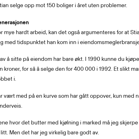
tian selge opp mot 150 boliger i året uten problemer.
enerasjonen
for mye hardt arbeid, kan det også argumenteres for at Sti
ig med tidspunktet han kom inn i eiendomsmeglerbransje
av å sitte på eiendom har bare økt. I 1990 kunne du kjøpe
ion kroner, for så å selge den for 400 000 i 1992. Et slikt m
obbet i.
r vært med på en kurve som har gått oppover, kun med 
nderveis.
dene hvor det butter med kjølning i marked må jeg skjerp
 litt. Men det har jeg virkelig bare godt av.