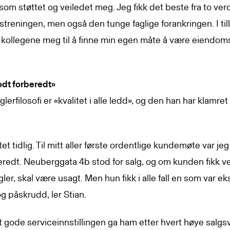
som støttet og veiledet meg. Jeg fikk det beste fra to ver
treningen, men også den tunge faglige forankringen. I til
e kollegene meg til å finne min egen måte å være eiendo
odt forberedt»
lerfilosofi er «kvalitet i alle ledd», og den han har klamret
tet tidlig. Til mitt aller første ordentlige kundemøte var jeg
eredt. Neuberggata 4b stod for salg, og om kunden fikk 
er, skal være usagt. Men hun fikk i alle fall en som var e
g påskrudd, ler Stian.
 gode serviceinnstillingen ga ham etter hvert høye salgsv