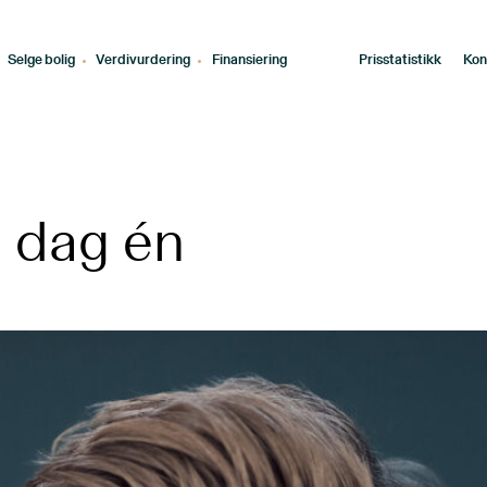
Selge bolig
Verdivurdering
Finansiering
Prisstatistikk
Kon
ra dag én