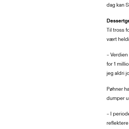
dag kan S
Dessertg
Til tross 
vært held
– Verdien 
for 1 mill
jeg aldri j
Pøhner ha
dumper u
– I perio
reflektere