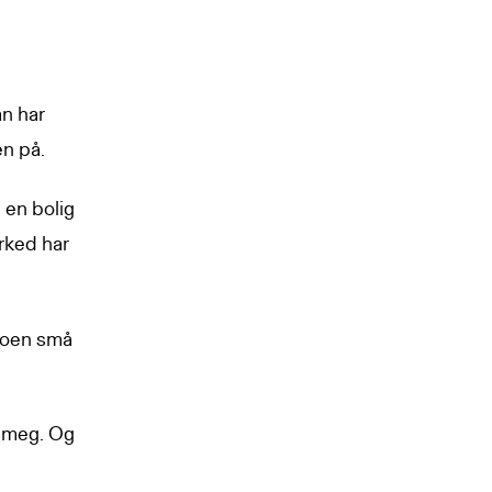
an har
n på.
 en bolig
arked har
noen små
e meg. Og