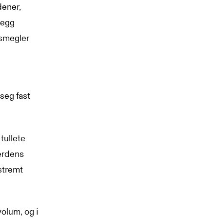
dener,
legg
msmegler
 seg fast
 tullete
verdens
kstremt
olum, og i