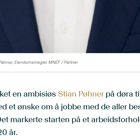
 Pøhner, Eiendomsmegler MNEF / Partner
ket en ambisiøs
Stian Pøhner
på døra ti
d et ønske om å jobbe med de aller bes
Det markerte starten på et arbeidsforho
20 år.