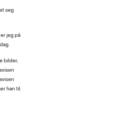
let seg
 er jeg på
 dag.
e bilder,
avisen
 avisen
r han til.