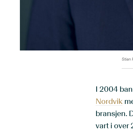
Stian
I 2004 ban
Nordvik
me
bransjen. 
vart i over 