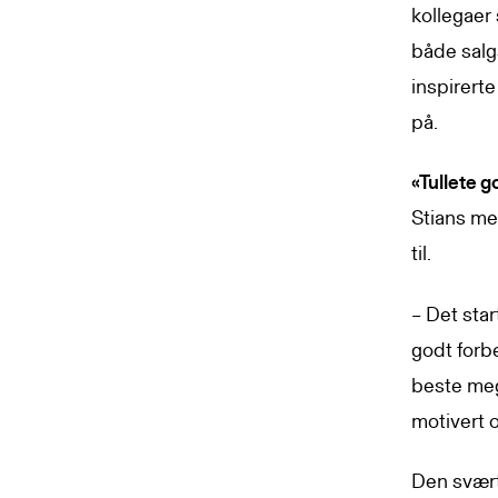
kollegaer 
både salgs
inspirert
på.
«Tullete g
Stians meg
til.
– Det star
godt forb
beste megl
motivert o
Den svært