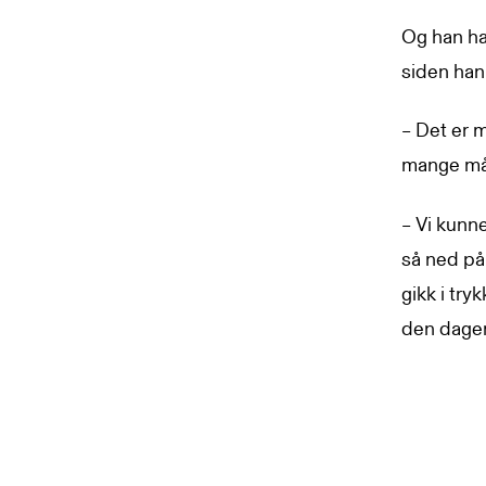
Og han har
siden han
– Det er m
mange måt
– Vi kunne
så ned på
gikk i try
den dagen.