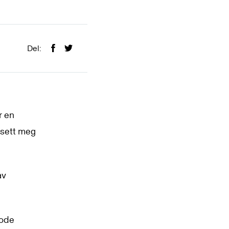
Del:
r en
e sett meg
av
gode