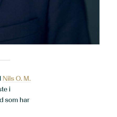
l
Nils O. M.
te i
ld som har