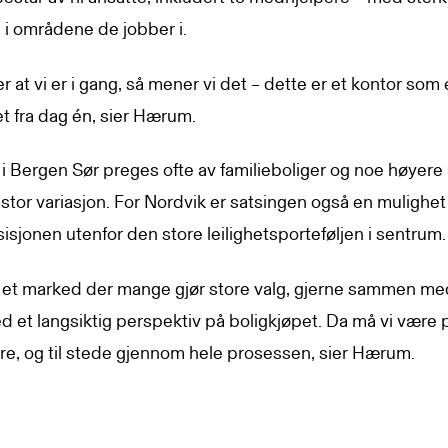
 i områdene de jobber i.
ier at vi er i gang, så mener vi det – dette er et kontor som 
tet fra dag én, sier Hærum.
i Bergen Sør preges ofte av familieboliger og noe høyere 
or variasjon. For Nordvik er satsingen også en mulighet t
isjonen utenfor den store leilighetsporteføljen i sentrum.
r et marked der mange gjør store valg, gjerne sammen med
d et langsiktig perspektiv på boligkjøpet. Da må vi være p
re, og til stede gjennom hele prosessen, sier Hærum.