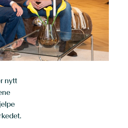
r nytt
Lene
jelpe
rkedet.