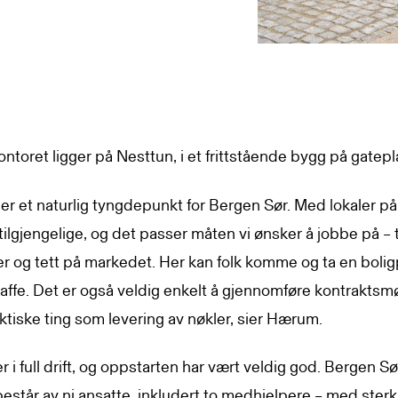
ntoret ligger på Nesttun, i et frittstående bygg på gatepl
 er et naturlig tyngdepunkt for Bergen Sør. Med lokaler p
tt tilgjengelige, og det passer måten vi ønsker å jobbe på – 
 og tett på markedet. Her kan folk komme og ta en boligp
affe. Det er også veldig enkelt å gjennomføre kontraktsmø
ktiske ting som levering av nøkler, sier Hærum.
r i full drift, og oppstarten har vært veldig god. Bergen Sø
estår av ni ansatte, inkludert to medhjelpere – med sterk 