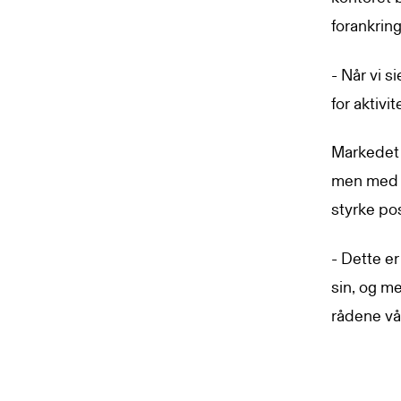
forankring
- Når vi s
for aktivi
Markedet 
men med st
styrke pos
- Dette e
sin, og me
rådene vå