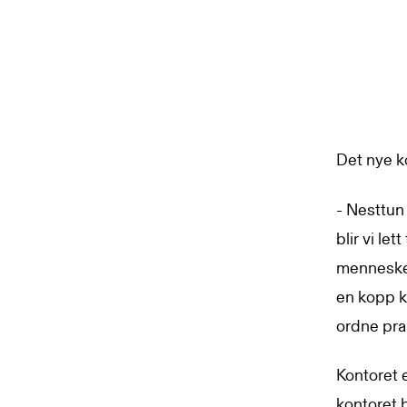
Det nye ko
- Nesttun
blir vi le
mennesker
en kopp k
ordne pra
Kontoret e
kontoret b