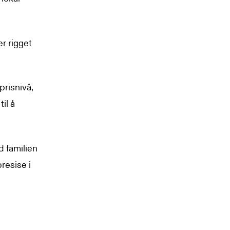
er rigget
prisnivå,
il å
 familien
resise i