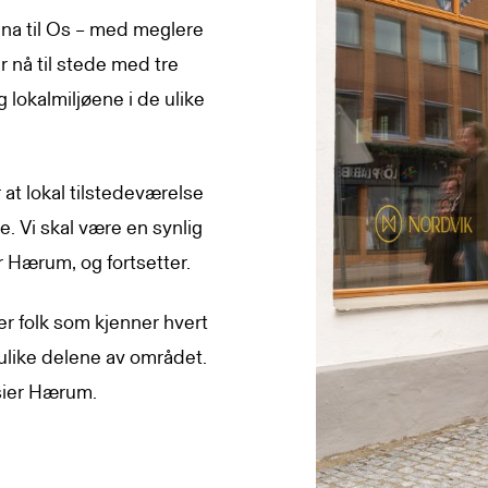
na til Os – med meglere
 nå til stede med tre
lokalmiljøene i de ulike
er at lokal tilstedeværelse
re. Vi skal være en synlig
er Hærum, og fortsetter.
er folk som kjenner hvert
ulike delene av området.
, sier Hærum.