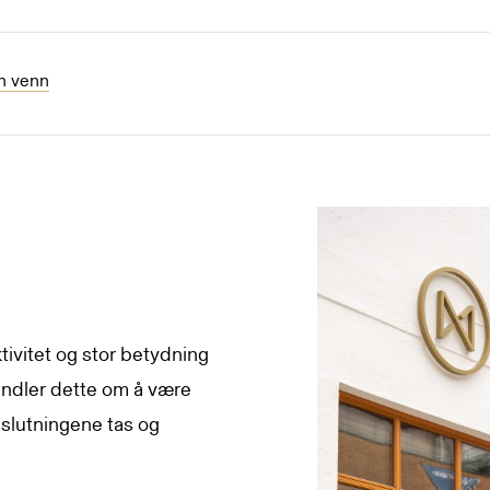
en venn
ivitet og stor betydning
andler dette om å være
eslutningene tas og