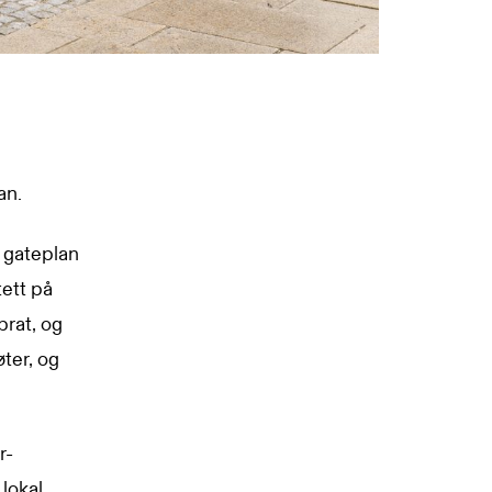
an.
å gateplan
tett på
rat, og
ter, og
r-
lokal