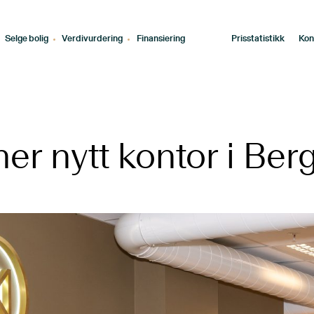
Selge bolig
Verdivurdering
Finansiering
Prisstatistikk
Kon
er nytt kontor i Ber