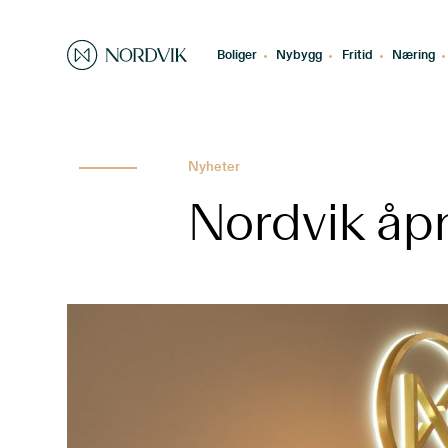
Boliger
Nybygg
Fritid
Næring
Nyheter
Nordvik åpn