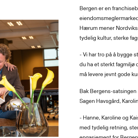
Bergen er en franchise
eiendomsmeglermarkedet,
Hærum mener Nordviks r
tydelig kultur, sterke fa
- Vi har tro på å bygge s
du ha et sterkt fagmiljø 
må levere jevnt gode k
Bak Bergens-satsingen s
Sagen Havsgård, Karoli
- Hanne, Karoline og Kaisa
med tydelig retning, st
engasjement for Bergen. 