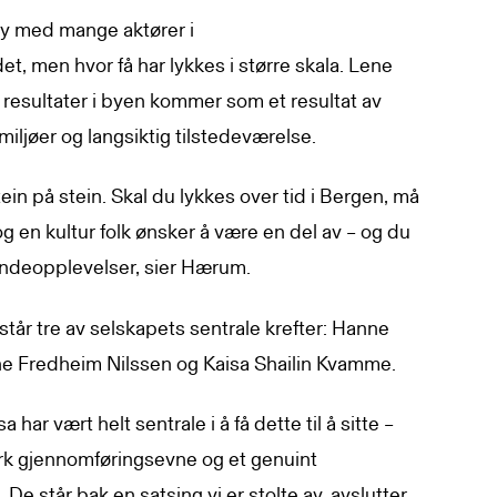
by med mange aktører i
 men hvor få har lykkes i større skala. Lene
esultater i byen kommer som et resultat av
gmiljøer og langsiktig tilstedeværelse.
tein på stein. Skal du lykkes over tid i Bergen, må
og en kultur folk ønsker å være en del av – og du
undeopplevelser, sier Hærum.
tår tre av selskapets sentrale krefter: Hanne
ne Fredheim Nilssen og Kaisa Shailin Kvamme.
 har vært helt sentrale i å få dette til å sitte –
erk gjennomføringsevne og et genuint
De står bak en satsing vi er stolte av, avslutter