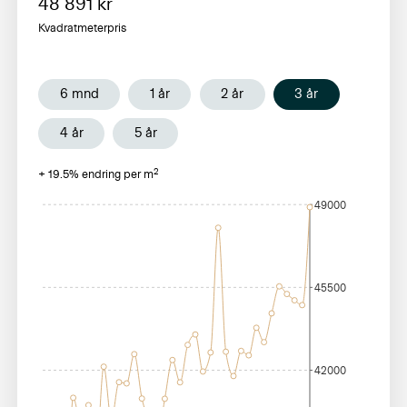
48 891
kr
Kvadratmeterpris
6 mnd
1 år
2 år
3 år
4 år
5 år
2
+
19.5
% endring per m
49000
45500
42000