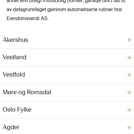
annet enn bolig/fritidsbolig (tomter, garasje osv.) tas ut
av datagrunnlaget gjennom automatiserte rutiner hos
Eiendomsverdi AS.
Akershus
Vestland
Vestfold
Møre og Romsdal
Oslo Fylke
Agder