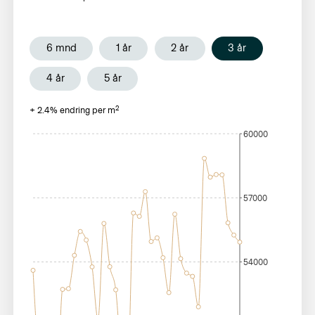
6 mnd
1 år
2 år
3 år
4 år
5 år
2
+
2.4
% endring per m
60000
57000
54000