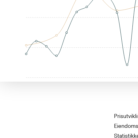
Prisutvik
Eiendomsv
Statistikk