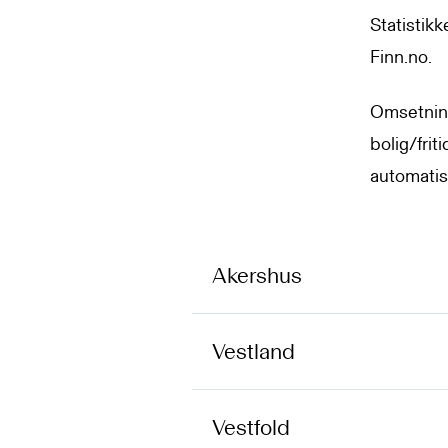
Statistik
Finn.no.
Omsetnin
bolig/frit
automatis
Akershus
Vestland
Vestfold