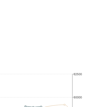
62500
60000