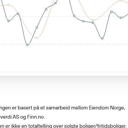
lingen er basert på et samarbeid mellom Eiendom Norge,
erdi AS og Finn.no.
en er ikke en totaltelling over solgte boliger/fritidsboliger.