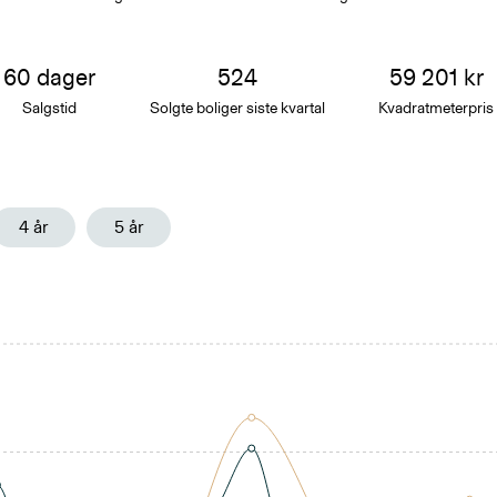
60
dager
524
59 201
kr
Salgstid
Solgte boliger siste
kvartal
Kvadratmeterpris
4 år
5 år