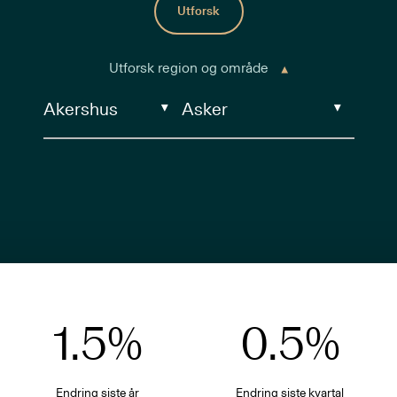
Utforsk
Utforsk region og område
1.5
%
0.5
%
Endring siste år
Endring siste
kvartal