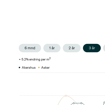
6 mnd
1 år
2 år
3 år
2
+
5.2
% endring per m
Akershus
Asker