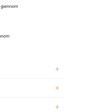
t giennom
ennom