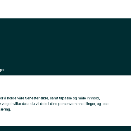
i
ger
ppen
or å holde våre tjenester sikre, samt tilpasse og måle innhold,
lge hvilke data du vil dele i dine personverninnstillinger, og lese
læring
.