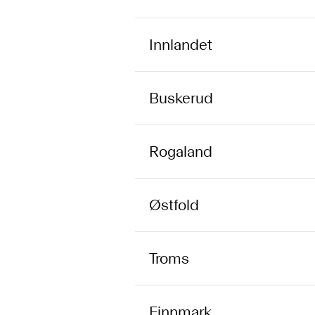
Innlandet
Buskerud
Rogaland
Østfold
Troms
Finnmark