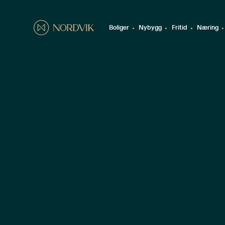
Boliger
Nybygg
Fritid
Næring