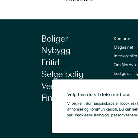
Boliger
Kontorer
Magasinet
Nybygg
Interiørgaller
Fritid
Om Nordvik
Selge bolig
Ledige stillin
Nordvik-a
Verdivurdering
Nyhetsbrev
Velg hva du vil dele med oss
Finansiering
Vi bruker informasjonskapsler (cookies) f
annonser og kommunikasjon. Du kan selv ve
vår
cookieerklæring
og
personvernerk
Personvern
Åpenhetsloven