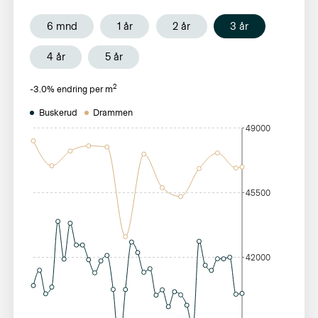
6 mnd
1 år
2 år
3 år
4 år
5 år
2
-3.0
% endring per m
Buskerud
Drammen
49000
45500
42000