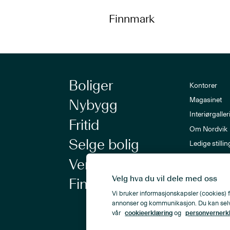
Finnmark
Boliger
Kontorer
Magasinet
Nybygg
Interiørgaller
Fritid
Om Nordvik
Selge bolig
Ledige stillin
Nordvik-a
Verdivurdering
Nyhetsbrev
Velg hva du vil dele med oss
Finansiering
Vi bruker informasjonskapsler (cookies) f
annonser og kommunikasjon. Du kan selv ve
vår
cookieerklæring
og
personvernerk
Personvern
Åpenhetsloven