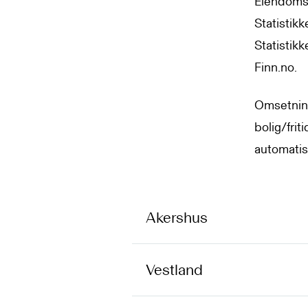
Eiendomsv
Statistikk
Statistik
Finn.no.
Omsetnin
bolig/frit
automatis
Akershus
Vestland