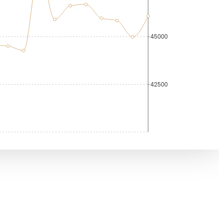
45000
42500