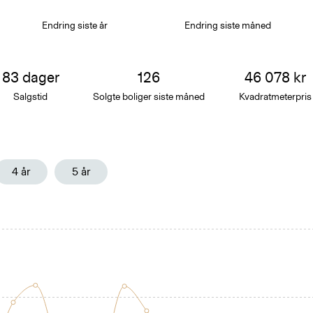
Endring siste år
Endring siste
måned
83
dager
126
46 078
kr
Salgstid
Solgte boliger siste
måned
Kvadratmeterpris
4 år
5 år