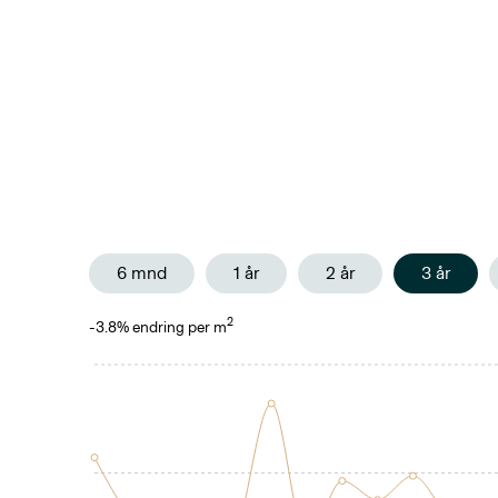
6 mnd
1 år
2 år
3 år
2
-3.8
% endring per m