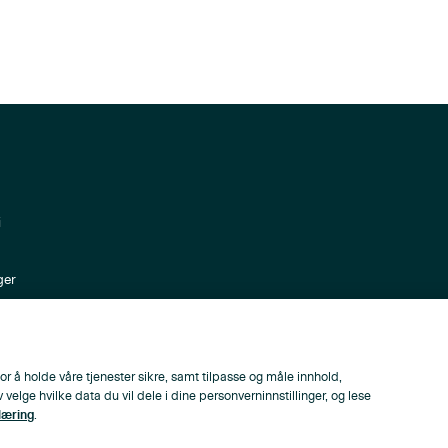
i
ger
ppen
or å holde våre tjenester sikre, samt tilpasse og måle innhold,
lge hvilke data du vil dele i dine personverninnstillinger, og lese
læring
.