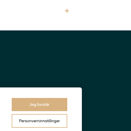
Jeg forstår
Personverninnstillinger