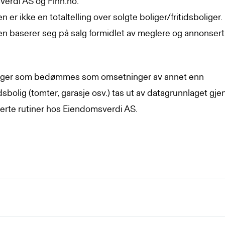
erdi AS og Finn.no.
en er ikke en totaltelling over solgte boliger/fritidsboliger.
ken baserer seg på salg formidlet av meglere og annonser
ger som bedømmes som omsetninger av annet enn
idsbolig (tomter, garasje osv.) tas ut av datagrunnlaget gj
erte rutiner hos Eiendomsverdi AS.