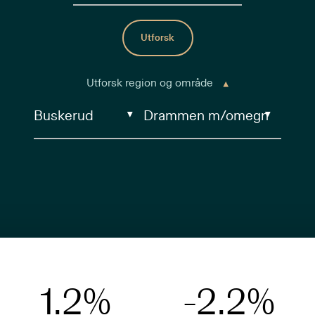
Utforsk
Utforsk region og område
1.2
%
-2.2
%