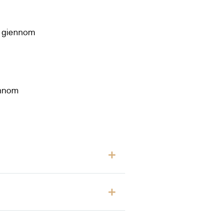
t giennom
ennom