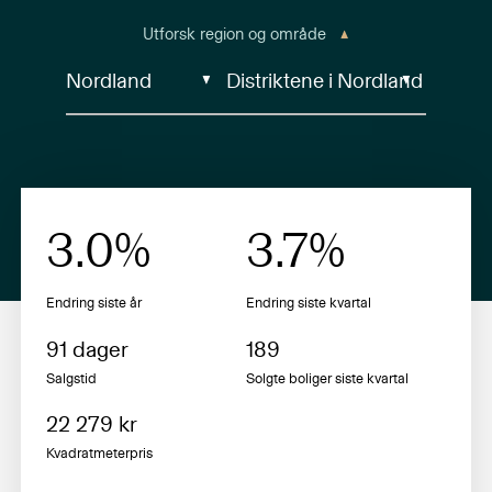
Utforsk region og område
3.0
%
3.7
%
Endring siste år
Endring siste
kvartal
91
dager
189
Salgstid
Solgte boliger siste
kvartal
22 279
kr
Kvadratmeterpris