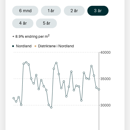
6 mnd
1 år
2 år
3 år
4 år
5 år
2
+
8.9
% endring per m
Nordland
Distriktene i Nordland
40000
35000
30000