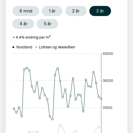
6 mnd
1 år
2 år
3 år
4 år
5 år
2
+
4.4
% endring per m
Nordland
Lofoten og Vesterålen
40500
36000
31500