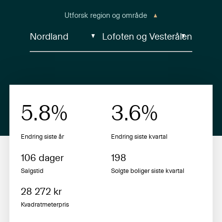
Utforsk region og område
5.8
%
3.6
%
Endring siste år
Endring siste
kvartal
106
dager
198
Salgstid
Solgte boliger siste
kvartal
28 272
kr
Kvadratmeterpris