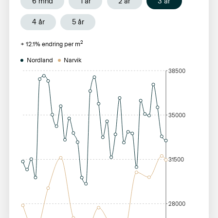
6 mnd
1 år
2 år
3 år
4 år
5 år
2
+
12.1
% endring per m
Nordland
Narvik
38500
35000
31500
28000