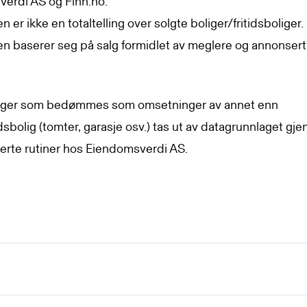
erdi AS og Finn.no.
en er ikke en totaltelling over solgte boliger/fritidsboliger.
ken baserer seg på salg formidlet av meglere og annonser
ger som bedømmes som omsetninger av annet enn
idsbolig (tomter, garasje osv.) tas ut av datagrunnlaget gj
erte rutiner hos Eiendomsverdi AS.