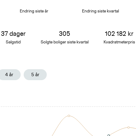
Endring siste år
Endring siste
kvartal
37
dager
305
102 182
kr
Salgstid
Solgte boliger siste
kvartal
Kvadratmeterpris
4 år
5 år