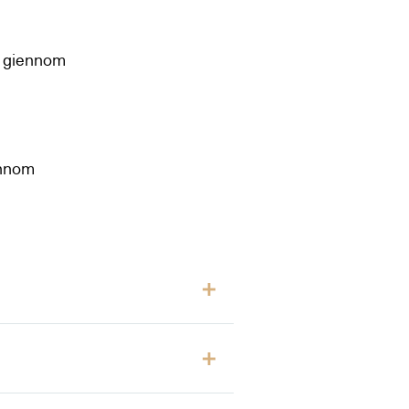
t giennom
ennom