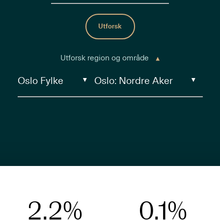
Utforsk
Utforsk region og område
2.2
%
0.1
%