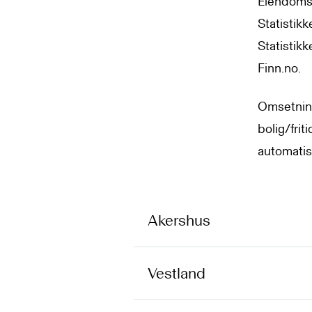
Eiendomsv
Statistikk
Statistik
Finn.no.
Omsetnin
bolig/frit
automatis
Akershus
Vestland