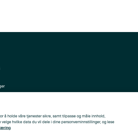
i
ger
ppen
or å holde våre tjenester sikre, samt tilpasse og måle innhold,
lge hvilke data du vil dele i dine personverninnstillinger, og lese
læring
.