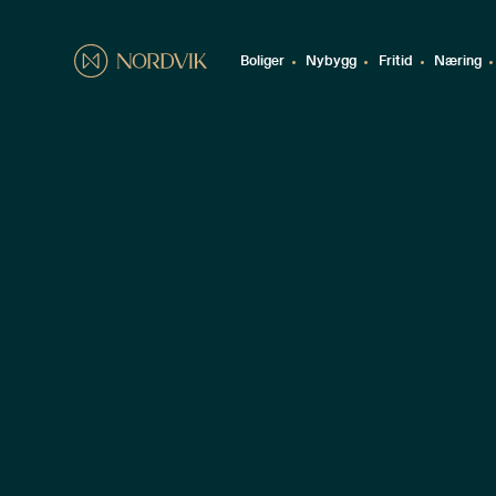
Boliger
Nybygg
Fritid
Næring