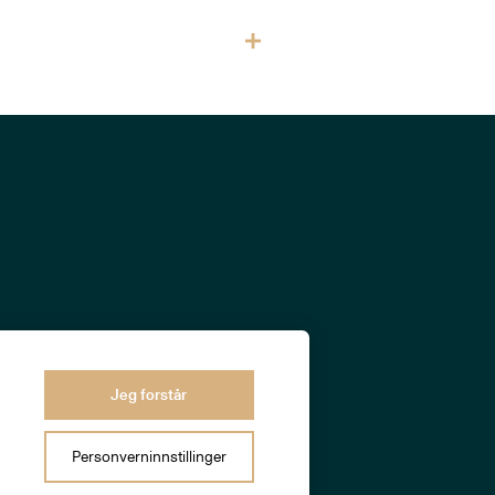
Jeg forstår
Personverninnstillinger