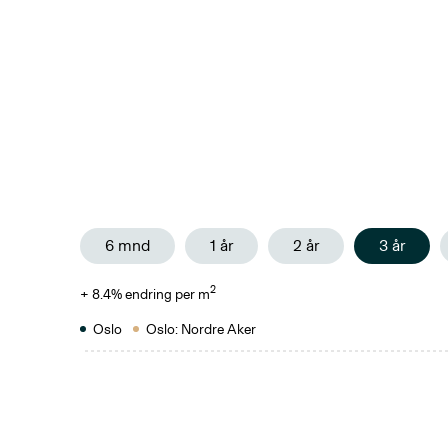
6 mnd
1 år
2 år
3 år
2
+
8.4
% endring per m
Oslo
Oslo: Nordre Aker