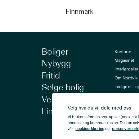
Finnmark
Boliger
Kontorer
Magasinet
Nybygg
Interiørgaller
Fritid
Om Nordvik
Selge bolig
Ledige stillin
Nordvik-a
Verdivurdering
Nyhetsbrev
Velg hva du vil dele med oss
Finansiering
Vi bruker informasjonskapsler (cookies) f
annonser og kommunikasjon. Du kan selv ve
vår
cookieerklæring
og
personvernerk
Personvern
Åpenhetsloven