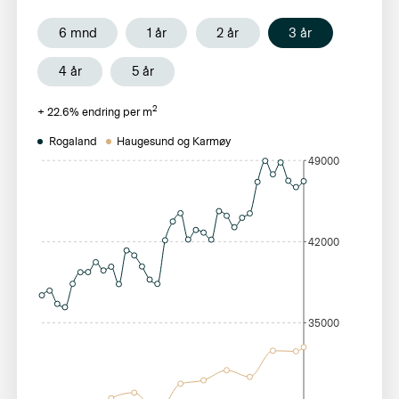
6 mnd
1 år
2 år
3 år
4 år
5 år
2
+
22.6
% endring per m
Rogaland
Haugesund og Karmøy
49000
42000
35000