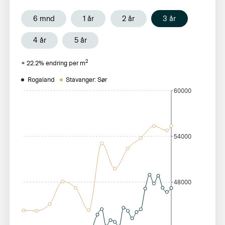
6 mnd
1 år
2 år
3 år
4 år
5 år
2
+
22.2
% endring per m
Rogaland
Stavanger: Sør
60000
54000
48000