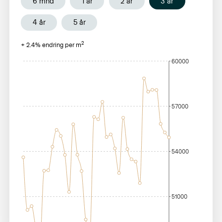
6 mnd
1 år
2 år
3 år
4 år
5 år
2
+
2.4
% endring per m
60000
57000
54000
51000