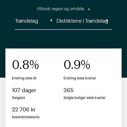
Utforsk region og område
0.8
%
0.9
%
Endring siste år
Endring siste
kvartal
107
dager
365
Salgstid
Solgte boliger siste
kvartal
22 706
kr
Kvadratmeterpris