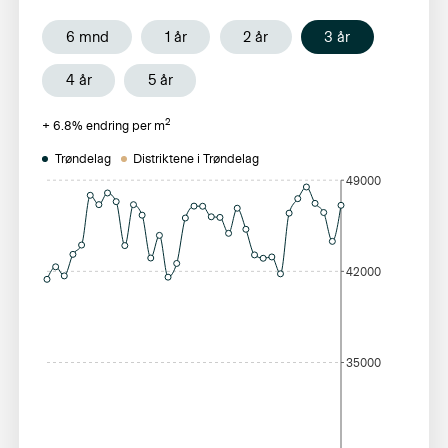
6 mnd
1 år
2 år
3 år
4 år
5 år
2
+
6.8
% endring per m
Trøndelag
Distriktene i Trøndelag
49000
42000
35000