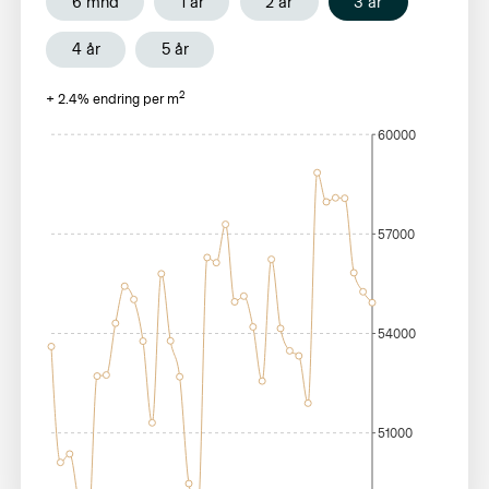
6 mnd
1 år
2 år
3 år
4 år
5 år
2
+
2.4
% endring per m
60000
57000
54000
51000