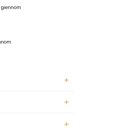
t giennom
ennom