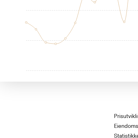
Prisutvik
Eiendomsv
Statistikk