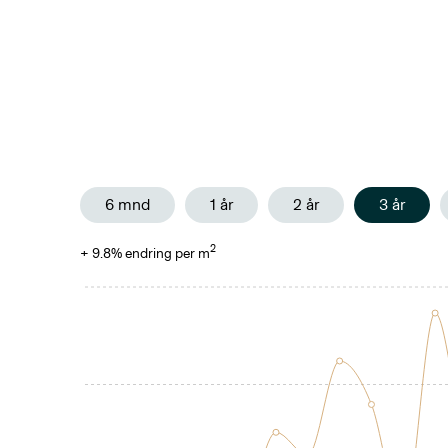
6 mnd
1 år
2 år
3 år
2
+
9.8
% endring per m