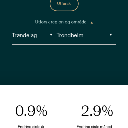
Utforsk
Utforsk region og område
0.9
%
-2.9
%
Endring siste år
Endring siste
måned