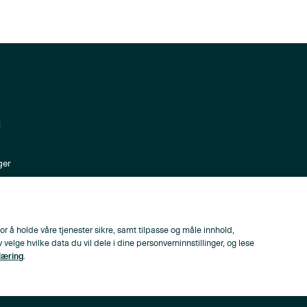
i
ger
ppen
or å holde våre tjenester sikre, samt tilpasse og måle innhold,
lge hvilke data du vil dele i dine personverninnstillinger, og lese
læring
.