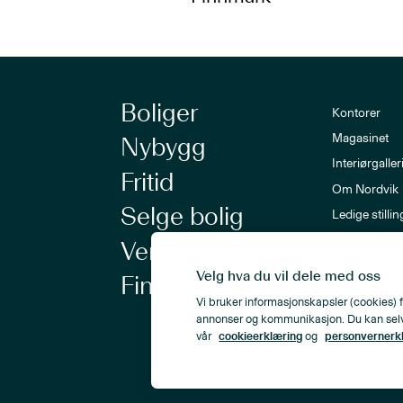
Boliger
Kontorer
Magasinet
Nybygg
Interiørgaller
Fritid
Om Nordvik
Selge bolig
Ledige stillin
Nordvik-a
Verdivurdering
Nyhetsbrev
Velg hva du vil dele med oss
Finansiering
Vi bruker informasjonskapsler (cookies) f
annonser og kommunikasjon. Du kan selv ve
vår
cookieerklæring
og
personvernerk
Personvern
Åpenhetsloven