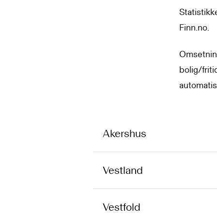
Statistik
Finn.no.
Omsetnin
bolig/frit
automatis
Akershus
Vestland
Vestfold