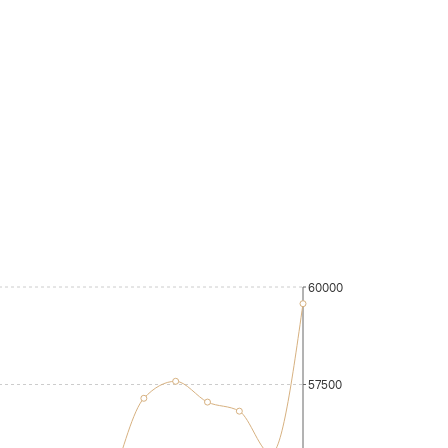
60000
57500