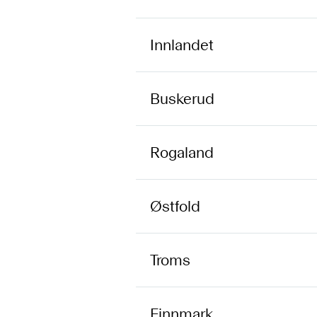
Innlandet
Buskerud
Rogaland
Østfold
Troms
Finnmark