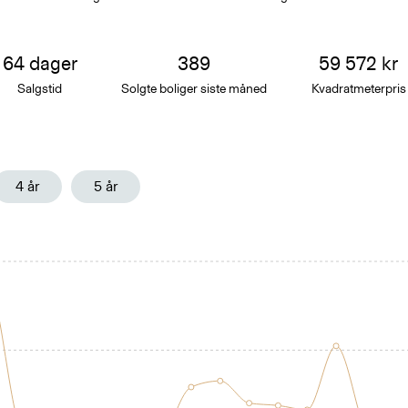
64
dager
389
59 572
kr
Salgstid
Solgte boliger siste
måned
Kvadratmeterpris
4 år
5 år