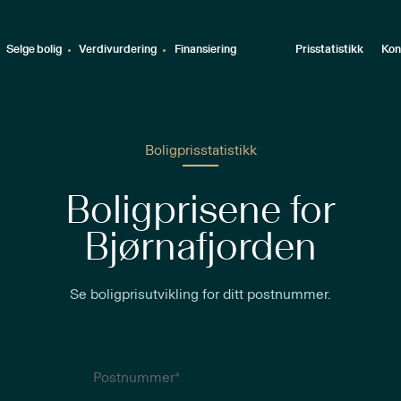
Selge bolig
Verdivurdering
Finansiering
Prisstatistikk
Kon
Boligprisstatistikk
Boligprisene for
Bjørnafjorden
Se boligprisutvikling for ditt postnummer.
Postnummer