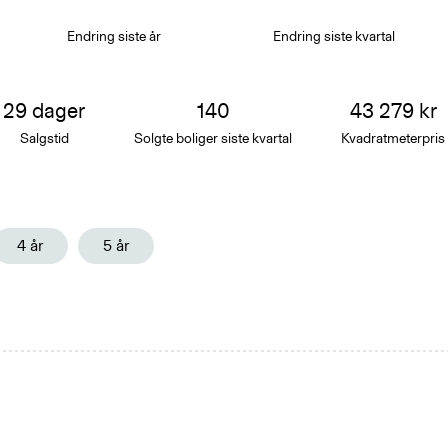
Endring siste år
Endring siste
kvartal
29
dager
140
43 279
kr
Salgstid
Solgte boliger siste
kvartal
Kvadratmeterpris
4 år
5 år