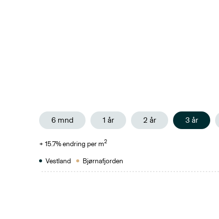
6 mnd
1 år
2 år
3 år
2
+
15.7
% endring per m
Vestland
Bjørnafjorden