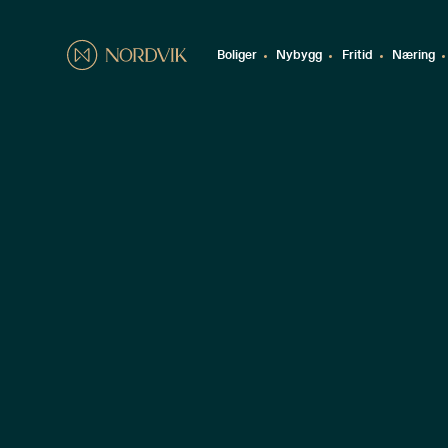
Boliger
Nybygg
Fritid
Næring