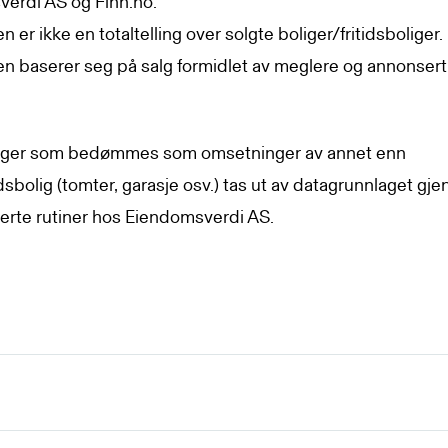
erdi AS og Finn.no.
en er ikke en totaltelling over solgte boliger/fritidsboliger.
ken baserer seg på salg formidlet av meglere og annonser
ger som bedømmes som omsetninger av annet enn
idsbolig (tomter, garasje osv.) tas ut av datagrunnlaget gj
erte rutiner hos Eiendomsverdi AS.