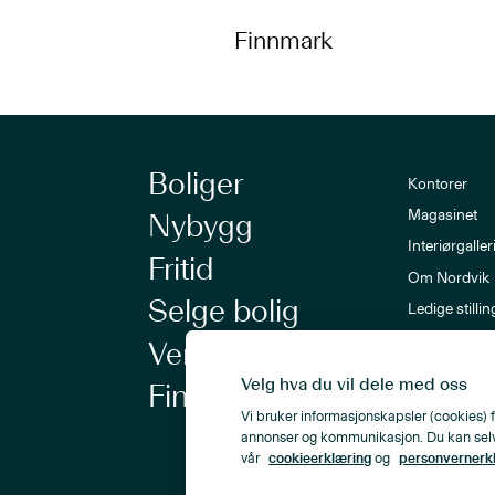
Finnmark
Boliger
Kontorer
Magasinet
Nybygg
Interiørgaller
Fritid
Om Nordvik
Selge bolig
Ledige stillin
Nordvik-a
Verdivurdering
Nyhetsbrev
Velg hva du vil dele med oss
Finansiering
Vi bruker informasjonskapsler (cookies) f
annonser og kommunikasjon. Du kan selv ve
vår
cookieerklæring
og
personvernerk
Personvern
Åpenhetsloven