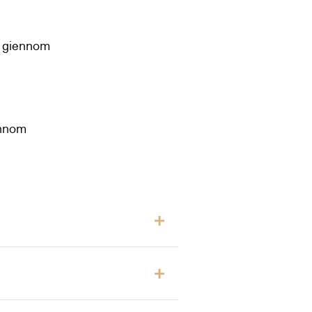
t giennom
ennom