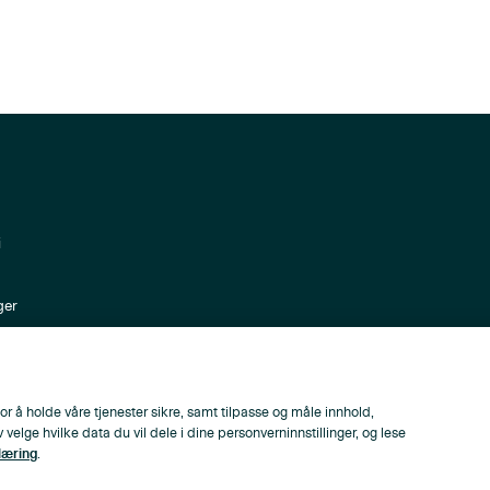
i
ger
ppen
or å holde våre tjenester sikre, samt tilpasse og måle innhold,
lge hvilke data du vil dele i dine personverninnstillinger, og lese
læring
.