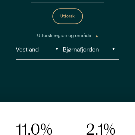
Utforsk
Utforsk region og område
11.0
%
2.1
%