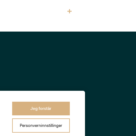
Jeg forstår
Personverninnstillinger