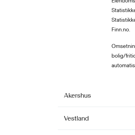
Eiendomsv
Statistikk
Statistik
Finn.no.
Omsetnin
bolig/frit
automatis
Akershus
Vestland