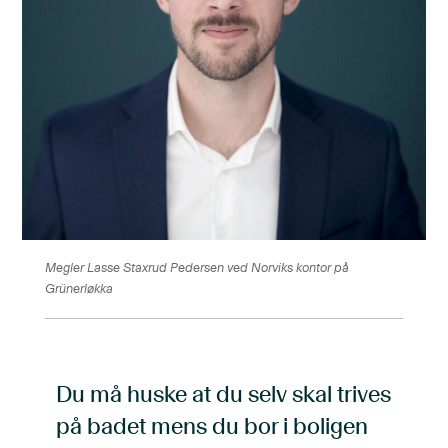
Megler Lasse Staxrud Pedersen ved Norviks kontor på
Grünerløkka
Du må huske at du selv skal trives
på badet mens du bor i boligen