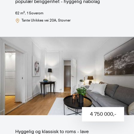
populær beliggenhet - hyggelig nabolag
2
62
m
,
1
Soverom
Tante Ulrikkes vei 20A
, Stovner
4 750 000
,-
Hyggelig og klassisk to roms - lave