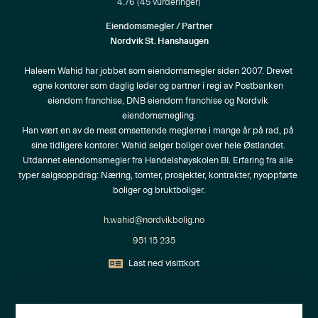
4.76
(
45
vurderinger)
Eiendomsmegler / Partner
Nordvik St. Hanshaugen
Haleem Wahid har jobbet som eiendomsmegler siden 2007. Drevet 
egne kontorer som daglig leder og partner i regi av Postbanken 
eiendom franchise, DNB eiendom franchise og Nordvik 
eiendomsmegling.

Han vært en av de mest omsettende meglerne i mange år på rad, på 
sine tidligere kontorer. Wahid selger boliger over hele Østlandet. 
Utdannet eiendomsmegler fra Handelshøyskolen BI. Erfaring fra alle 
typer salgsoppdrag: Næring, tomter, prosjekter, kontrakter, nyoppførte 
boliger og bruktboliger.
h.wahid@nordvikbolig.no
951 15 235
Last ned visittkort