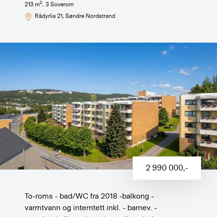
2
213
m
,
3
Soverom
Rådyrlia 21
, Søndre Nordstrand
2 990 000
,-
To-roms - bad/WC fra 2018 -balkong -
varmtvann og interntett inkl. - barnev. -