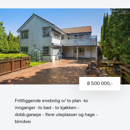
8 500 000
,-
Frittliggende enebolig o/ to plan -to
innganger -to bad - to kjøkken -
dobb.garasje - flere uteplasser og hage -
blindvei