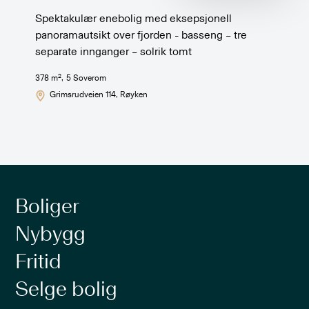
Spektakulær enebolig med eksepsjonell
panoramautsikt over fjorden - basseng – tre
separate innganger – solrik tomt
2
378
m
,
5
Soverom
Grimsrudveien 114
, Røyken
Boliger
Nybygg
Fritid
Selge bolig