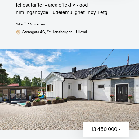
fellesutgifter - arealeffektiv - god
himlingshøyde - utleiemulighet -høy 1.etg.
2
44
m
,
1
Soverom
Stensgata 4C
, St.Hanshaugen - Ullevål
13 450 000
,-