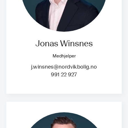
Jonas Winsnes
Medhjelper
j.winsnes@nordvikbolig.no
991 22 927