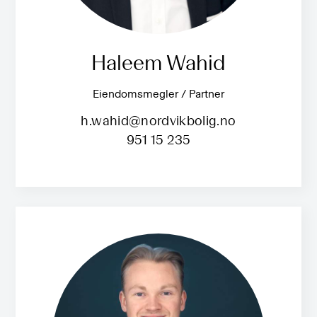
Haleem Wahid
Eiendomsmegler / Partner
h.wahid@nordvikbolig.no
951 15 235