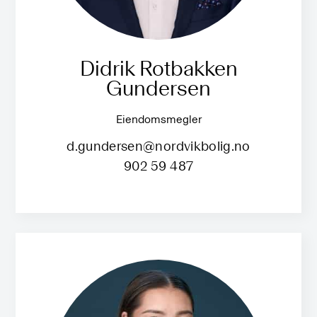
Didrik Rotbakken
Gundersen
Eiendomsmegler
d.gundersen@nordvikbolig.no
902 59 487