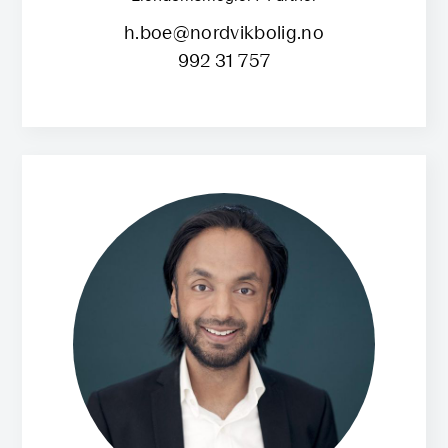
h.boe@nordvikbolig.no
992 31 757