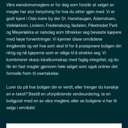
Våre eiendomsmeglere er for deg som forstår at valget av
megler har stor betydning for hva du sitter igjen med. Vi er
godt kjent i Oslo indre by der St. Hanshaugen, Adamstuen,
Valleløkken, Lindern, Fredensborg, Iladalen, Pilestredet Park
og Meyerløkka er nabolag som tiltrekker seg bevisste kjøpere
med høye forventninger. Vi kjenner disse områdene
inngående og vet hva som skal til for å posisjonere boligen din
riktig og nå kjøperne som er villige til å strekke seg. Vi
kombinerer skarp lokalkunnskap med faglig integritet, og du
får én fast megler gjennom hele salget som også ordner det
formelle frem til overtakelse.
Lurer du på hva boligen din er verdt, eller trenger du kanskje
en e-takst? Bestill en uforpliktende verdivurdering, ta en
boligprat med en av våre meglere, eller se boligene vi har til
salgs i området.