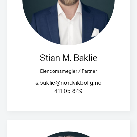
Stian M. Baklie
Eiendomsmegler / Partner
s.baklie@nordvikbolig.no
411 05 849