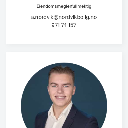
Eiendomsmeglerfullmektig
a.nordvik@nordvikbolig.no
971 74 157