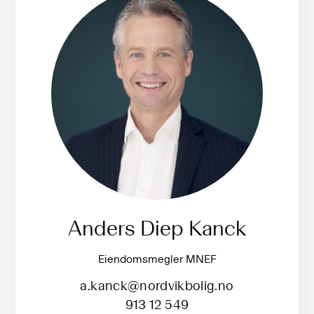
Anders Diep Kanck
Eiendomsmegler MNEF
a.kanck@nordvikbolig.no
913 12 549