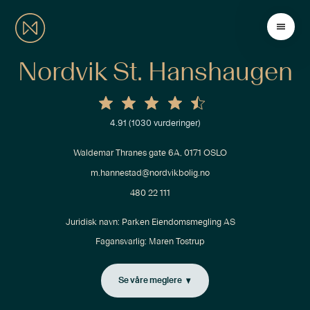
Nordvik St. Hanshaugen
4.91
(
1030
vurderinger)
Waldemar Thranes gate 6A, 0171 OSLO
m.hannestad@nordvikbolig.no
480 22 111
Juridisk navn: 
Parken Eiendomsmegling AS
Fagansvarlig:
Maren Tostrup
Se våre meglere