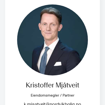
Kristoffer Mjåtveit
Eiendomsmegler / Partner
k.mjaatveit@nordvikbolig.no