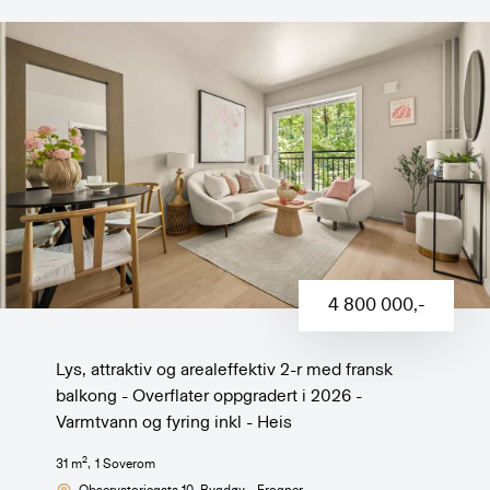
4 800 000
,-
Lys, attraktiv og arealeffektiv 2-r med fransk
balkong - Overflater oppgradert i 2026 -
Varmtvann og fyring inkl - Heis
2
31
m
,
1
Soverom