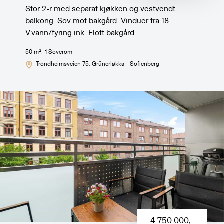
Stor 2-r med separat kjøkken og vestvendt
balkong. Sov mot bakgård. Vinduer fra 18.
V.vann/fyring ink. Flott bakgård.
2
50
m
,
1
Soverom
Trondheimsveien 75
, Grünerløkka - Sofienberg
4 750 000
,-