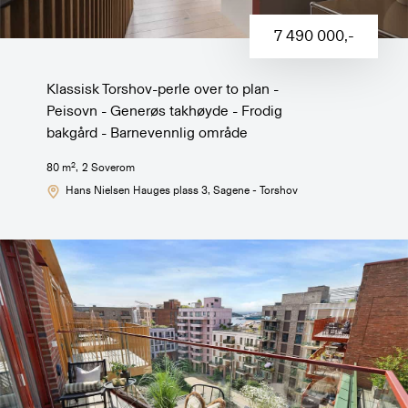
7 490 000
,-
Klassisk Torshov-perle over to plan -
Peisovn - Generøs takhøyde - Frodig
bakgård - Barnevennlig område
2
80
m
,
2
Soverom
Hans Nielsen Hauges plass 3
, Sagene - Torshov