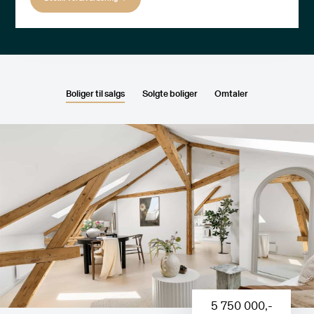
Boliger til salgs
Solgte boliger
Omtaler
5 750 000
,-