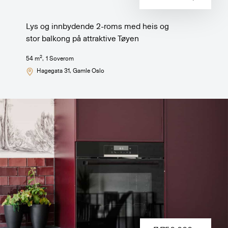
Lys og innbydende 2-roms med heis og
stor balkong på attraktive Tøyen
2
54
m
,
1
Soverom
Hagegata 31
, Gamle Oslo