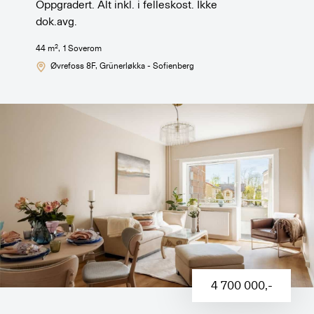
Oppgradert. Alt inkl. i felleskost. Ikke
dok.avg.
2
44
m
,
1
Soverom
Øvrefoss 8F
, Grünerløkka - Sofienberg
4 700 000
,-