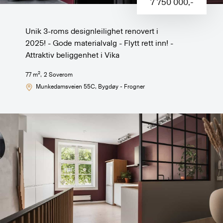
7 750 000
,-
Unik 3-roms designleilighet renovert i
2025! - Gode materialvalg - Flytt rett inn! -
Attraktiv beliggenhet i Vika
2
77
m
,
2
Soverom
Munkedamsveien 55C
, Bygdøy - Frogner