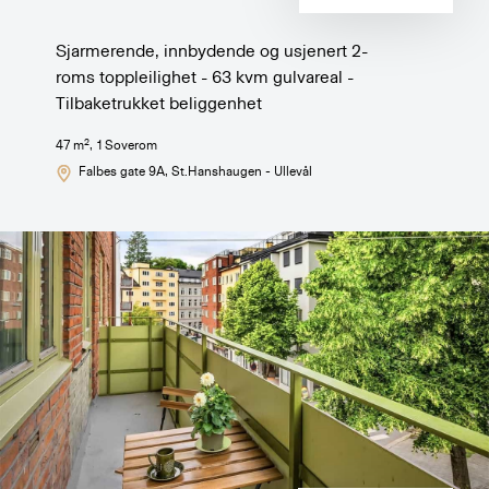
Sjarmerende, innbydende og usjenert 2-
roms toppleilighet - 63 kvm gulvareal -
Tilbaketrukket beliggenhet
2
47
m
,
1
Soverom
Falbes gate 9A
, St.Hanshaugen - Ullevål