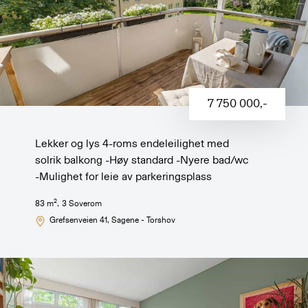
7 750 000
,-
Lekker og lys 4-roms endeleilighet med
solrik balkong -Høy standard -Nyere bad/wc
-Mulighet for leie av parkeringsplass
2
83
m
,
3
Soverom
Grefsenveien 41
, Sagene - Torshov