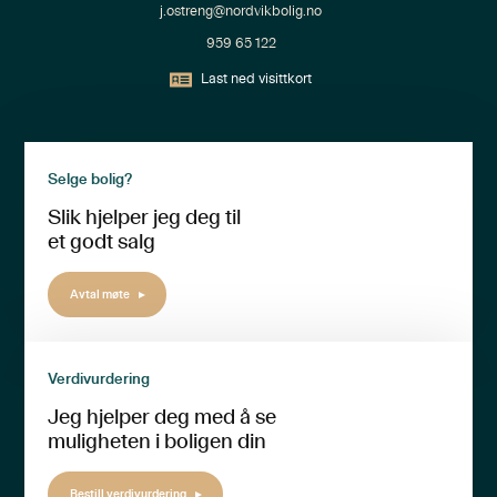
j.ostreng@nordvikbolig.no
959 65 122
Last ned visittkort
Selge bolig?
Slik hjelper jeg deg til
et godt salg
Avtal møte
Verdivurdering
Jeg hjelper deg med å se
muligheten i boligen din
Bestill verdivurdering