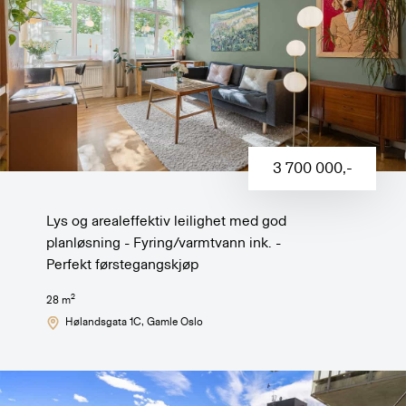
3 700 000
,-
Lys og arealeffektiv leilighet med god
planløsning - Fyring/varmtvann ink. -
Perfekt førstegangskjøp
2
28
m
Hølandsgata 1C
, Gamle Oslo