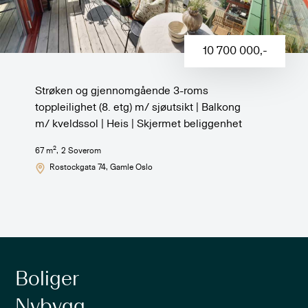
10 700 000
,-
Strøken og gjennomgående 3-roms
toppleilighet (8. etg) m/ sjøutsikt | Balkong
m/ kveldssol | Heis | Skjermet beliggenhet
2
67
m
,
2
Soverom
Rostockgata 74
, Gamle Oslo
Boliger
Nybygg