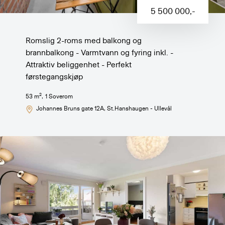
5 500 000
,-
Romslig 2-roms med balkong og
brannbalkong - Varmtvann og fyring inkl. -
Attraktiv beliggenhet - Perfekt
førstegangskjøp
2
53
m
,
1
Soverom
Johannes Bruns gate 12A
, St.Hanshaugen - Ullevål