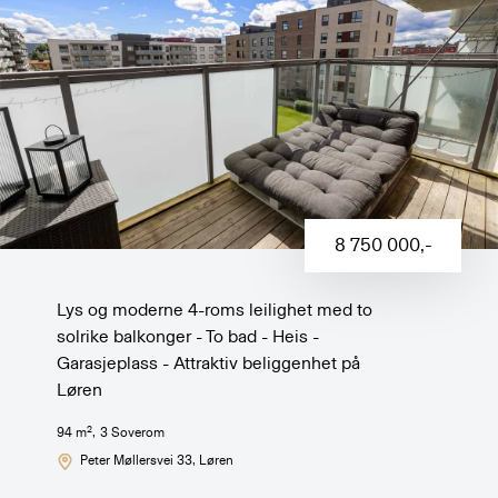
8 750 000
,-
Lys og moderne 4-roms leilighet med to
solrike balkonger - To bad - Heis -
Garasjeplass - Attraktiv beliggenhet på
Løren
2
94
m
,
3
Soverom
Peter Møllersvei 33
, Løren