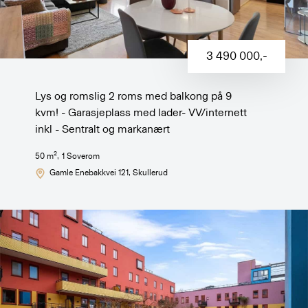
3 490 000
,-
Lys og romslig 2 roms med balkong på 9
kvm! - Garasjeplass med lader- VV/internett
inkl - Sentralt og markanært
2
50
m
,
1
Soverom
Gamle Enebakkvei 121
, Skullerud