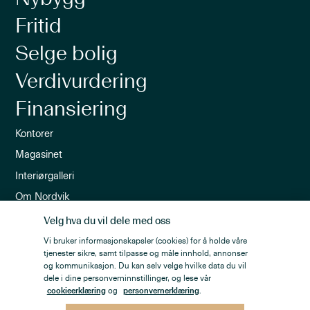
Fritid
Selge bolig
Verdivurdering
Finansiering
Kontorer
Magasinet
Interiørgalleri
Om Nordvik
Ledige stillinger
Velg hva du vil dele med oss
Nordvik-appen
Vi bruker informasjonskapsler (cookies) for å holde våre
tjenester sikre, samt tilpasse og måle innhold, annonser
Nyhetsbrev
og kommunikasjon. Du kan selv velge hvilke data du vil
dele i dine personverninnstillinger, og lese vår
cookieerklæring
og
personvernerklæring
.