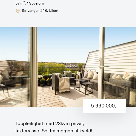
2
57
m
,
1
Soverom
Sørvangen 24B
, Ullern
5 990 000
,-
Toppleilighet med 23kvm privat,
takterrasse. Sol fra morgen til kveld!