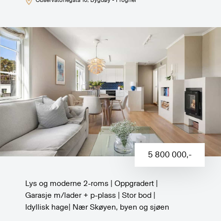
Observatoriegata 10
, Bygdøy - Frogner
5 800 000
,-
Lys og moderne 2-roms | Oppgradert |
Garasje m/lader + p-plass | Stor bod |
Idyllisk hage| Nær Skøyen, byen og sjøen