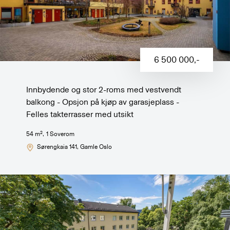
6 500 000
,-
Innbydende og stor 2-roms med vestvendt
balkong - Opsjon på kjøp av garasjeplass -
Felles takterrasser med utsikt
2
54
m
,
1
Soverom
Sørengkaia 141
, Gamle Oslo