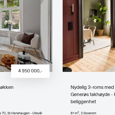
4 950 000
,-
Kjøkken
Nydelig 3-roms med s
Generøs takhøyde - Pe
beliggenhet
2
a 7C
, St.Hanshaugen - Ullevål
61
m
,
2
Soverom