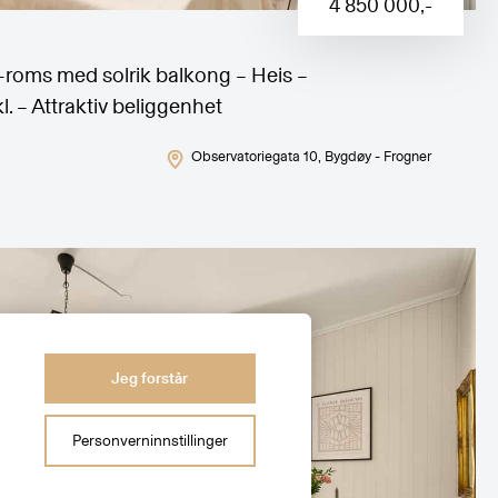
4 850 000
,-
2-roms med solrik balkong – Heis –
. – Attraktiv beliggenhet
Observatoriegata 10
, Bygdøy - Frogner
Jeg forstår
Personverninnstillinger