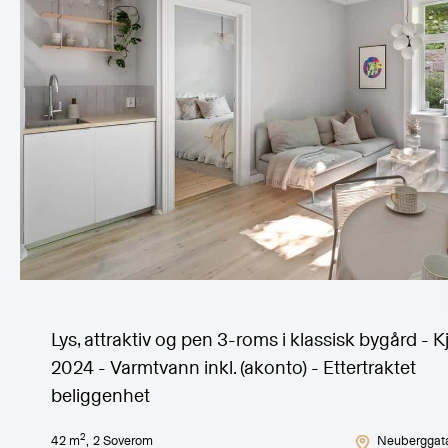
Lys, attraktiv og pen 3-roms i klassisk bygård - 
2024 - Varmtvann inkl. (akonto) - Ettertraktet
beliggenhet
2
42
m
,
2
Soverom
Neuberggat