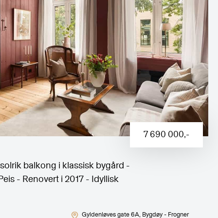
7 690 000
,-
olrik balkong i klassisk bygård -
is - Renovert i 2017 - Idyllisk
Gyldenløves gate 6A
, Bygdøy - Frogner