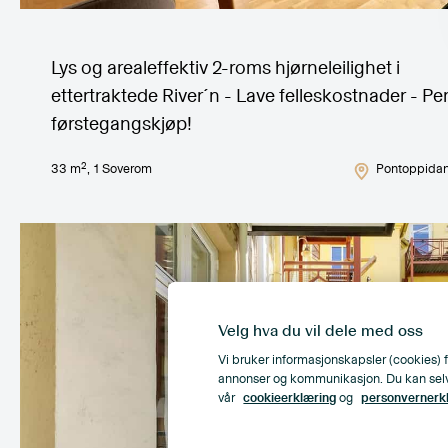
Lys og arealeffektiv 2-roms hjørneleilighet i
ettertraktede River´n - Lave felleskostnader - Pe
førstegangskjøp!
2
33
m
,
1
Soverom
Pontoppidan
Velg hva du vil dele med oss
Vi bruker informasjonskapsler (cookies) f
annonser og kommunikasjon. Du kan selv ve
vår
cookieerklæring
og
personvernerk