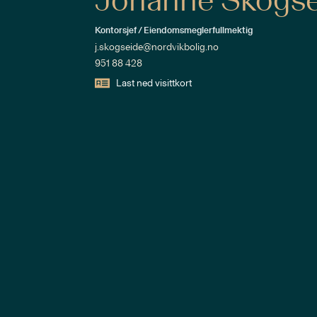
Johanne Skogse
Kontorsjef / Eiendomsmeglerfullmektig
j.skogseide@nordvikbolig.no
951 88 428
Last ned visittkort