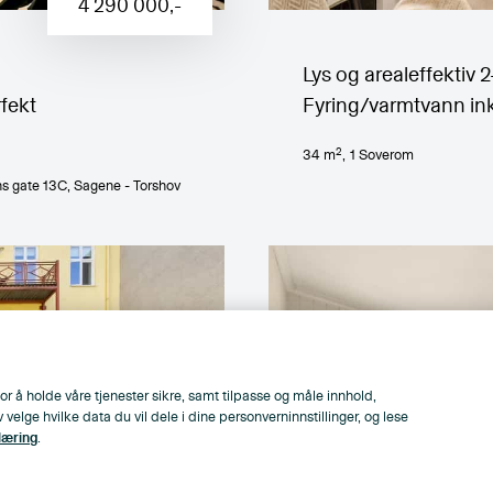
4 290 000
,-
Lys og arealeffektiv 
rfekt
Fyring/varmtvann inkl
2
34
m
,
1
Soverom
s gate 13C
, Sagene - Torshov
or å holde våre tjenester sikre, samt tilpasse og måle innhold,
lge hvilke data du vil dele i dine personverninnstillinger, og lese
læring
.