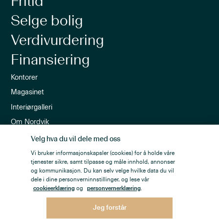
Fritid
Selge bolig
Verdivurdering
Finansiering
Kontorer
Magasinet
Interiørgalleri
Om Nordvik
Ledige stillinger
Velg hva du vil dele med oss
Nordvik-appen
Vi bruker informasjonskapsler (cookies) for å holde våre
tjenester sikre, samt tilpasse og måle innhold, annonser
Nyhetsbrev
og kommunikasjon. Du kan selv velge hvilke data du vil
dele i dine personverninnstillinger, og lese vår
cookieerklæring
og
personvernerklæring
.
Jeg forstår
Personvern