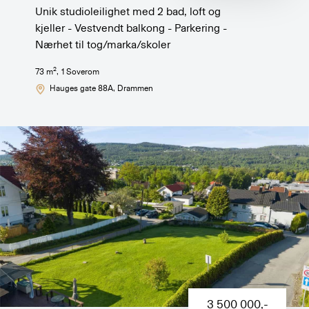
Unik studioleilighet med 2 bad, loft og
kjeller - Vestvendt balkong - Parkering -
Nærhet til tog/marka/skoler
2
73
m
,
1
Soverom
Hauges gate 88A
, Drammen
3 500 000
,-