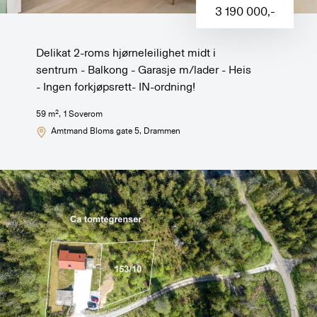
3 190 000
,-
Delikat 2-roms hjørneleilighet midt i
sentrum - Balkong - Garasje m/lader - Heis
- Ingen forkjøpsrett- IN-ordning!
2
59
m
,
1
Soverom
Amtmand Bloms gate 5
, Drammen