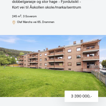
dobbelgarasje og stor hage - Fjordutsikt -
Kort vei til Åskollen skole/marka/sentrum
2
245
m
,
3
Soverom
Olaf Mørchs vei 65
, Drammen
3 390 000
,-