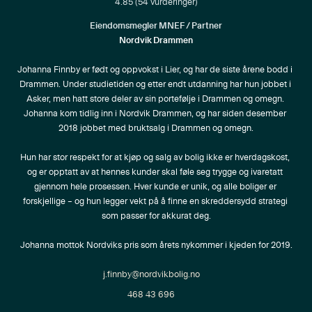
4.85
(
54
vurderinger)
Eiendomsmegler MNEF / Partner
Nordvik Drammen
Johanna Finnby er født og oppvokst i Lier, og har de siste årene bodd i 
Drammen. Under studietiden og etter endt utdanning har hun jobbet i 
Asker, men hatt store deler av sin portefølje i Drammen og omegn. 
Johanna kom tidlig inn i Nordvik Drammen, og har siden desember 
2018 jobbet med bruktsalg i Drammen og omegn.

Hun har stor respekt for at kjøp og salg av bolig ikke er hverdagskost, 
og er opptatt av at hennes kunder skal føle seg trygge og ivaretatt 
gjennom hele prosessen. Hver kunde er unik, og alle boliger er 
forskjellige – og hun legger vekt på å finne en skreddersydd strategi 
som passer for akkurat deg.

Johanna mottok Nordviks pris som årets nykommer i kjeden for 2019.
j.finnby@nordvikbolig.no
468 43 696