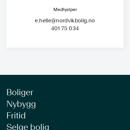
Medhjelper
e.helle@nordvikbolig.no
401 75 034
Boliger
Nybygg
Fritid
Selge bolig