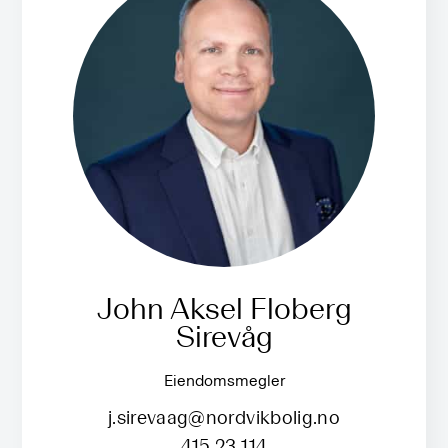
John Aksel Floberg
Sirevåg
Eiendomsmegler
j.sirevaag@nordvikbolig.no
415 23 114