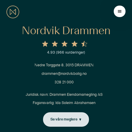
Nordvik Drammen
4.93
(
966
vurderinger)
Nedre Torggate 8, 3015 DRAMMEN
drammen@nordvikbolig.no
328 21 000
Juridisk navn: 
Drammen Eiendomsmegling AS
Fagansvarlig:
Ida Soleim Abrahamsen
Se våre meglere