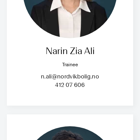
Narin Zia Ali
Trainee
n.ali@nordvikbolig.no
412 07 606