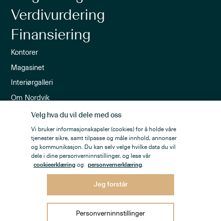
Verdivurdering
Finansiering
Kontorer
Magasinet
Interiørgalleri
Om Nordvik
Ledige stillinger
Velg hva du vil dele med oss
Nordvik-appen
Vi bruker informasjonskapsler (cookies) for å holde våre
tjenester sikre, samt tilpasse og måle innhold, annonser
Nyhetsbrev
og kommunikasjon. Du kan selv velge hvilke data du vil
dele i dine personverninnstillinger, og lese vår
cookieerklæring
og
personvernerklæring
.
Jeg forstår
Personvern
Åpenhetsloven
Personverninnstillinger