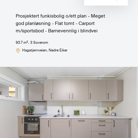
Prosjektert funkisbolig o/ett plan - Meget
god planløsning - Flat tomt - Carport
m/sportsbod - Barnevennlig i blindvei
2
93.7
m
,
3
Soverom
Hagatjernveien
, Nedre Eiker