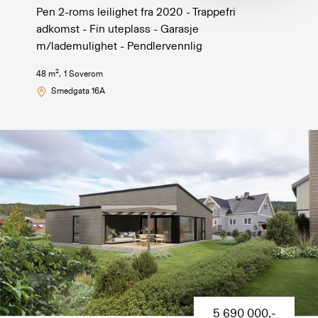
Pen 2-roms leilighet fra 2020 - Trappefri
adkomst - Fin uteplass - Garasje
m/lademulighet - Pendlervennlig
2
48
m
,
1
Soverom
Smedgata 16A
5 690 000
,-