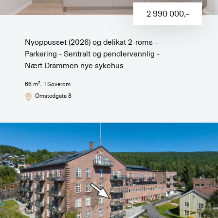
2 990 000
,-
Nyoppusset (2026) og delikat 2-roms -
Parkering - Sentralt og pendlervennlig -
Nært Drammen nye sykehus
2
66
m
,
1
Soverom
Omstedgata 8