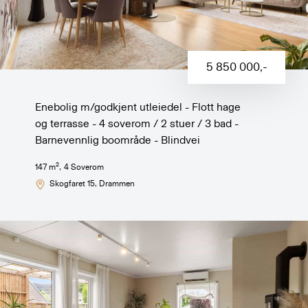
5 850 000
,-
Enebolig m/godkjent utleiedel - Flott hage
og terrasse - 4 soverom / 2 stuer / 3 bad -
Barnevennlig boområde - Blindvei
2
147
m
,
4
Soverom
Skogfaret 15
, Drammen