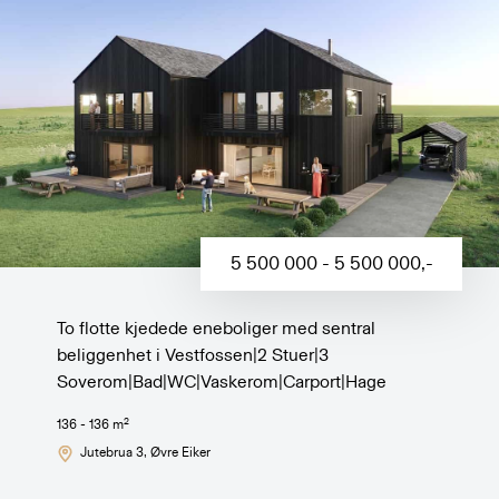
5 500 000 - 5 500 000
,-
To flotte kjedede eneboliger med sentral
beliggenhet i Vestfossen|2 Stuer|3
Soverom|Bad|WC|Vaskerom|Carport|Hage
2
136 - 136
m
Jutebrua 3
, Øvre Eiker