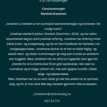
4.92
(
59
vurderinger)
Eiendomsmegler
Nordvik Drammen
Jonathan Lindstrøm er en bunnsolid eiendomsmegler og kontorets "alt-
mulig-mann".

Jonathan startet å jobbe i Nordvik Drammen i 2020, og har siden 
opparbeidet seg en solid praktisk erfaring. Jonathan har erfaring innen 
både brukt- og prosjektsalg, og har en stor forståelse for helheten i en 
boligsalgsprosess. Jonathans styrker er at han er både faglig- og 
sosialt sterk, og dette i kombinasjon gir deg som kunde en ekstremt 
stor trygghet. Med Jonathan har du alltid en lagspiller som gjør sitt 
ytterste for at kundene skal få en god opplevelse. Han oser av 
kunnskap og er trygg i jobben sin, noe som gagner kunder i både 
salgs- og kjøpsprosess. 

Med Jonathan har du en som alltid gir det lille ekstra for et optimalt 
salg, og for at man skal føle seg ivaretatt gjennom hele prosessen. 
j.lindstrom@nordvikbolig.no
932 24 774