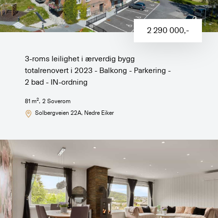
2 290 000
,-
3-roms leilighet i ærverdig bygg
totalrenovert i 2023 - Balkong - Parkering -
2 bad - IN-ordning
2
81
m
,
2
Soverom
Solbergveien 22A
, Nedre Eiker