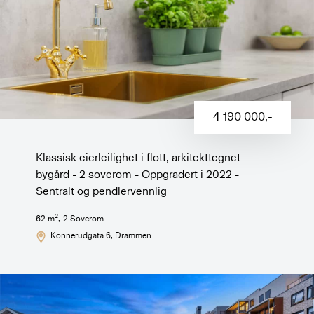
4 190 000
,-
Klassisk eierleilighet i flott, arkitekttegnet
bygård - 2 soverom - Oppgradert i 2022 -
Sentralt og pendlervennlig
2
62
m
,
2
Soverom
Konnerudgata 6
, Drammen