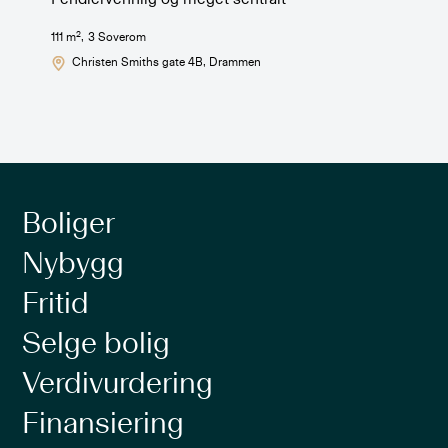
2
111
m
,
3
Soverom
Christen Smiths gate 4B
, Drammen
Boliger
Nybygg
Fritid
Selge bolig
Verdivurdering
Finansiering