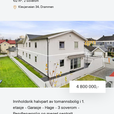
102
m
,
2
Soverom
Klevjerveien 34
, Drammen
4 800 000
,-
Innholdsrik halvpart av tomannsbolig i 1.
etasje - Garasje - Hage - 3 soverom -
Pendlervennlig og meget sentralt