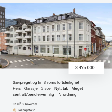
3 475 000
,-
Særpreget og fin 3-roms loftsleilighet -
Heis - Garasje - 2 sov - Nytt tak - Meget
sentralt/pendlervennlig - IN-ordning
2
86
m
,
2
Soverom
Tollbugata 21