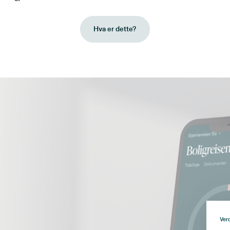
 skulle ta
osessen og hun
Hva er dette?
veiledning. Hun
ygghet i sin
, noe som også
 på salgssummen.
å det varmeste.
Ver