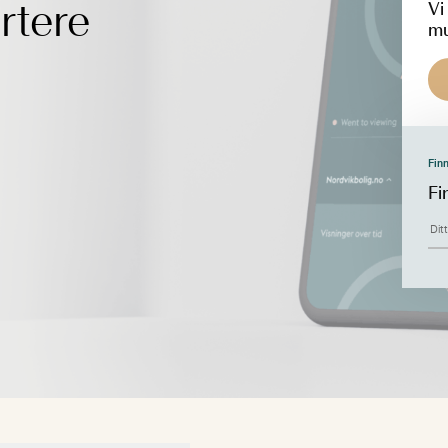
rtere
Vi
mu
Finn
Fi