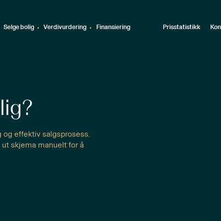
Selge bolig
Verdivurdering
Finansiering
Prisstatistikk
Kon
lig?
g og effektiv salgsprosess.
 ut skjema manuelt for å