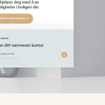
 hjelper deg med å se
ligheter i boligen din
Bestill verdivurdering
 oss her
nn ditt nærmeste kontor