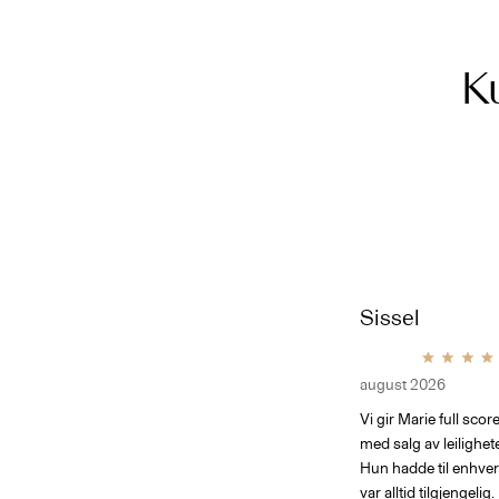
K
Håkon
Sissel
august 2026
august 2026
 megler.
Renate er veldig proaktiv og tar seg
Vi gir Marie full scor
 oppfølging
god tid for å få alle detaljene riktig.
med salg av leilighet
Kommunikasjonen var super, og
Hun hadde til enhver 
hun var alltid tilgjengelig og
var alltid tilgjengeli