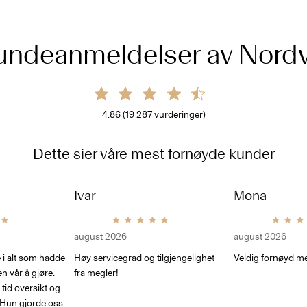
undeanmeldelser av Nordv
4.86
(
19 287
vurderinger)
Dette sier våre mest fornøyde kunder
Ivar
Mona
august 2026
august 2026
e i alt som hadde
Høy servicegrad og tilgjengelighet
Veldig fornøyd me
en vår å gjøre.
fra megler!
tid oversikt og
g. Hun gjorde oss