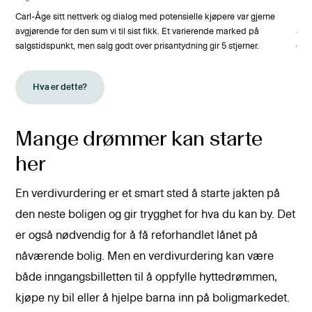
i
Carl-Åge sitt nettverk og dialog med potensielle kjøpere var gjerne
Mort
ne
avgjørende for den sum vi til sist fikk. Et varierende marked på
allt
salgstidspunkt, men salg godt over prisantydning gir 5 stjerner.
og 
Hva er dette?
Mange drømmer kan starte
her
En verdivurdering er et smart sted å starte jakten på
den neste boligen og gir trygghet for hva du kan by. Det
er også nødvendig for å få reforhandlet lånet på
nåværende bolig. Men en verdivurdering kan være
både inngangsbilletten til å oppfylle hyttedrømmen,
kjøpe ny bil eller å hjelpe barna inn på boligmarkedet.