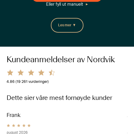
Eller fyll ut manuelt
Les mer
Kundeanmeldelser av Nordvik
4.86
(
19 261
vurderinger)
Dette sier våre mest fornøyde kunder
Frank
An
august 2026
aug