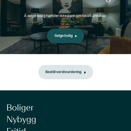
Å selge bolig handler ikke bare om lokalkunnskap.
Selge bolig
Bestill verdivurdering
Boliger
Nybygg