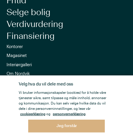
Fritid
Selge bolig
Verdivurdering
Finansiering
Kontorer
Magasinet
Interiørgalleri
Om Nordvik
Ledige stillinger
Velg hva du vil dele med oss
Nordvik-appen
Vi bruker informasjonskapsler (cookies) for å holde våre
tjenester sikre, samt tilpasse og måle innhold, annonser
Nyhetsbrev
og kommunikasjon. Du kan selv velge hvilke data du vil
dele i dine personverninnstillinger, og lese vår
cookieerklæring
og
personvernerklæring
.
Jeg forstår
Personvern