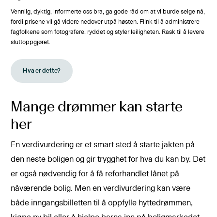
Vennlig, dyktig, informerte oss bra, ga gode råd om at vi burde selge nå,
Påli
fordi prisene vil gå videre nedover utpå høsten. Flink til å administrere
fagfolkene som fotografere, ryddet og styler leiligheten. Rask til å levere
sluttoppgjøret.
Hva er dette?
Mange drømmer kan starte
her
En verdivurdering er et smart sted å starte jakten på
den neste boligen og gir trygghet for hva du kan by. Det
er også nødvendig for å få reforhandlet lånet på
nåværende bolig. Men en verdivurdering kan være
både inngangsbilletten til å oppfylle hyttedrømmen,