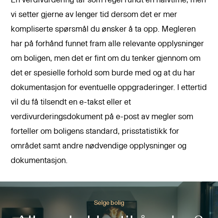
En verdivurdering tar som regel rundt en halvtime, men
vi setter gjerne av lenger tid dersom det er mer
kompliserte spørsmål du ønsker å ta opp. Megleren
har på forhånd funnet fram alle relevante opplysninger
om boligen, men det er fint om du tenker gjennom om
det er spesielle forhold som burde med og at du har
dokumentasjon for eventuelle oppgraderinger. I ettertid
vil du få tilsendt en e-takst eller et
verdivurderingsdokument på e-post av megler som
forteller om boligens standard, prisstatistikk for
området samt andre nødvendige opplysninger og
dokumentasjon.
Selge bolig