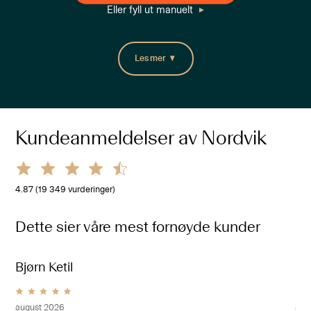
Eller fyll ut manuelt
Les mer
Kundeanmeldelser av Nordvik
4.87
(
19 349
vurderinger)
Dette sier våre mest fornøyde kunder
Bjørn Ketil
Ma
august 2026
aug