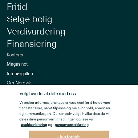
Fritid
Selge bolig
Verdivurdering
Finansiering
Kontorer
Magasinet
Interiørgalleri
Om Nordvik
Ledige stillinger
Velg hva du vil dele med oss
Nordvik-appen
Vi bruker informasjonskapsler (cookies) for å holde våre
tjenester sikre, samt tilpasse og måle innhold, annonser
Nyhetsbrev
og kommunikasjon. Du kan selv velge hvilke data du vil
dele i dine personverninnstillinger, og lese vår
cookieerklæring
og
personvernerklæring
.
Jeg forstår