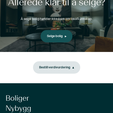
Allerede klar til å selge?
Å selge bolig handler ikke bare om lokalkunnskap.
Selge bolig
Bestill verdivurdering
Boliger
Nybygg