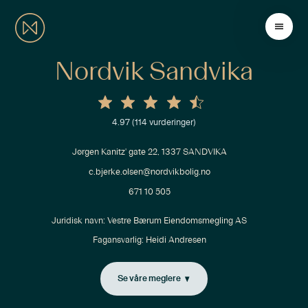
Nordvik Sandvika
4.97
(
114
vurderinger)
Jørgen Kanitz' gate 22, 1337 SANDVIKA
c.bjerke.olsen@nordvikbolig.no
671 10 505
Juridisk navn: 
Vestre Bærum Eiendomsmegling AS
Fagansvarlig:
Heidi Andresen
Se våre meglere