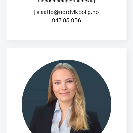
Eiendomsmeglerfullmektig
j.slaatto@nordvikbolig.no
947 85 956