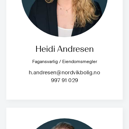
Heidi Andresen
Fagansvarlig / Eiendomsmegler
h.andresen@nordvikbolig.no
997 91 029