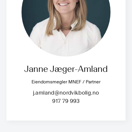
Janne Jæger-Amland
Eiendomsmegler MNEF / Partner
j.amland@nordvikbolig.no
917 79 993