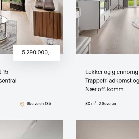
5 290 000
,-
å 15
Lekker og gjennomgåe
sentral
Trappefri adkomst og
Nær off. komm
2
Skuiveien 135
80
m
,
2
Soverom