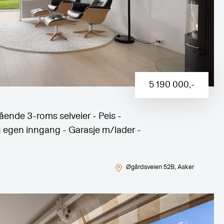
5 190 000
,-
nde 3-roms selveier - Peis -
 egen inngang - Garasje m/lader -
Øgårdsveien 52B
, Asker