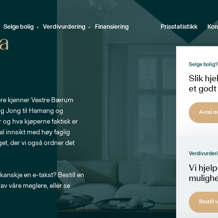
Selge bolig
Verdivurdering
Finansiering
Prisstatistikk
Kon
a
Selge bolig?
Slik hje
et godt
lere kjenner Vestre Bærum
og Jong til Hamang og
Avtal m
 og hva kjøperne faktisk er
kal innsikt med høy faglig
et, der vi også ordner det
Verdivurder
Vi hjel
 kanskje en e-takst? Bestill en
mulighe
av våre meglere, eller se
Bestill 