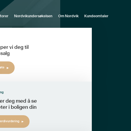
torer
Nordvikundersøkelsen
Om Nordvik
Kundeomtaler
lper vi deg til
 salg
øte
ing
per deg med å se
ter i boligen din
verdivurdering