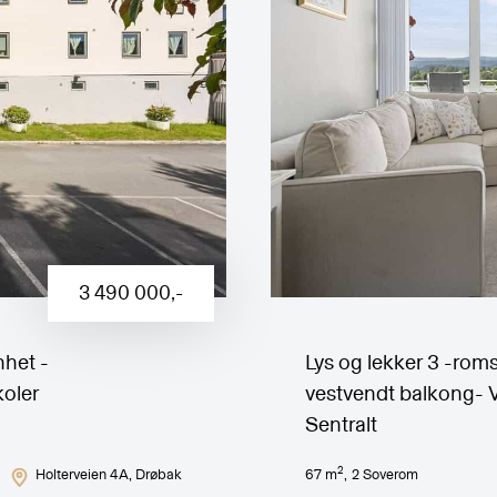
3 490 000
,-
nhet -
Lys og lekker 3 -roms
koler
vestvendt balkong- V.
Sentralt
2
Holterveien 4A
, Drøbak
67
m
,
2
Soverom