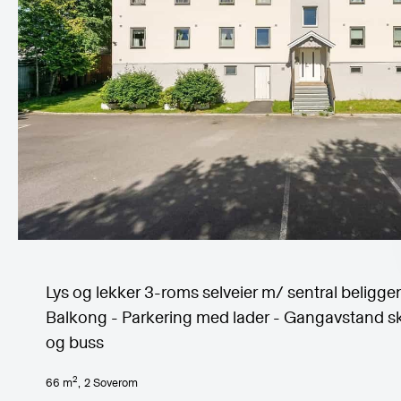
Lys og lekker 3-roms selveier m/ sentral beligge
Balkong - Parkering med lader - Gangavstand s
og buss
2
66
m
,
2
Soverom