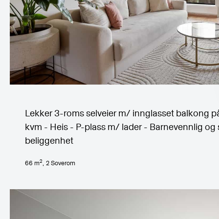
Lekker 3-roms selveier m/ innglasset balkong p
kvm - Heis - P-plass m/ lader - Barnevennlig og 
beliggenhet
2
66
m
,
2
Soverom