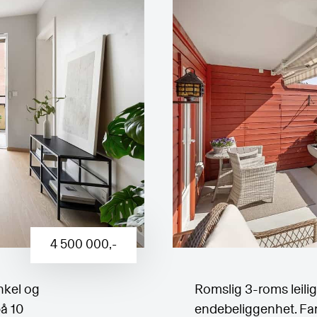
4 500 000
,-
nkel og
Romslig 3-roms leili
å 10
endebeliggenhet. Fant