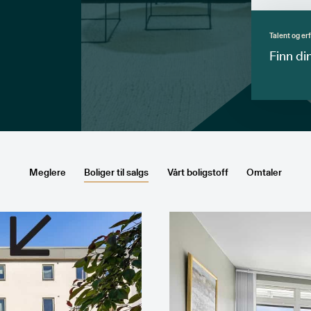
Talent og er
Finn di
Meglere
Boliger til salgs
Vårt boligstoff
Omtaler