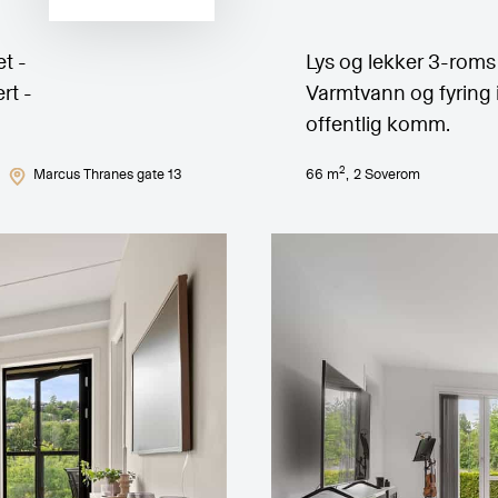
t -
Lys og lekker 3-roms 
rt -
Varmtvann og fyring in
offentlig komm.
2
Marcus Thranes gate 13
66
m
,
2
Soverom