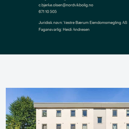
c.bjerke.olsen@nordvikbolig.no
671 10 505
Juridisk navn: 
Vestre Bærum Eiendomsmegling AS
Fagansvarlig:
Heidi Andresen