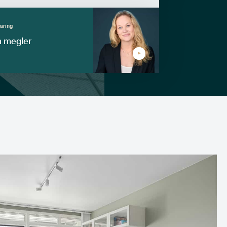
faring
n megler