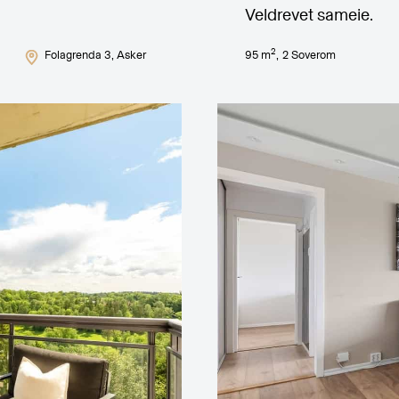
Veldrevet sameie.
2
Folagrenda 3
, Asker
95
m
,
2
Soverom