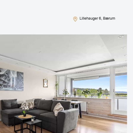
Lillehauger 6
, Bærum