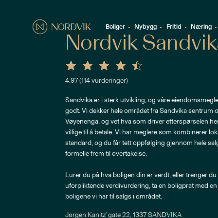
Boliger
Nybygg
Fritid
Næring
Nordvik Sandvik
4.97
(
114
vurderinger)
Sandvika er i sterk utvikling, og våre eiendomsmeg
godt. Vi dekker hele området fra Sandvika sentrum 
Vøyenenga, og vet hva som driver etterspørselen her
villige til å betale. Vi har meglere som kombinerer lo
standard, og du får tett oppfølging gjennom hele salg
formelle frem til overtakelse.
Lurer du på hva boligen din er verdt, eller trenger du
uforpliktende verdivurdering, ta en boligprat med en 
boligene vi har til salgs i området.
Jørgen Kanitz' gate 22, 1337 SANDVIKA