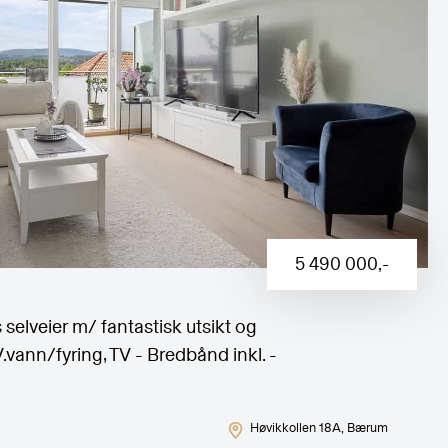
5 490 000
,-
 selveier m/ fantastisk utsikt og
vann/fyring, TV - Bredbånd inkl. -
Høvikkollen 18A
, Bærum