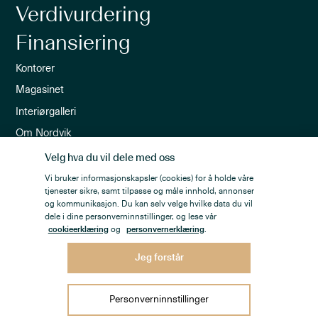
Verdivurdering
Finansiering
Kontorer
Magasinet
Interiørgalleri
Om Nordvik
Ledige stillinger
Velg hva du vil dele med oss
Nordvik-appen
Vi bruker informasjonskapsler (cookies) for å holde våre
tjenester sikre, samt tilpasse og måle innhold, annonser
Nyhetsbrev
og kommunikasjon. Du kan selv velge hvilke data du vil
dele i dine personverninnstillinger, og lese vår
cookieerklæring
og
personvernerklæring
.
Jeg forstår
Personvern
Åpenhetsloven
Personverninnstillinger