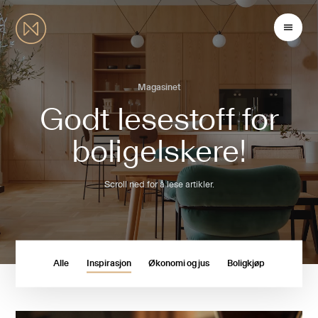
Magasinet
Godt lesestoff for
boligelskere!
Scroll ned for å lese artikler.
Alle
Inspirasjon
Økonomi og jus
Boligkjøp