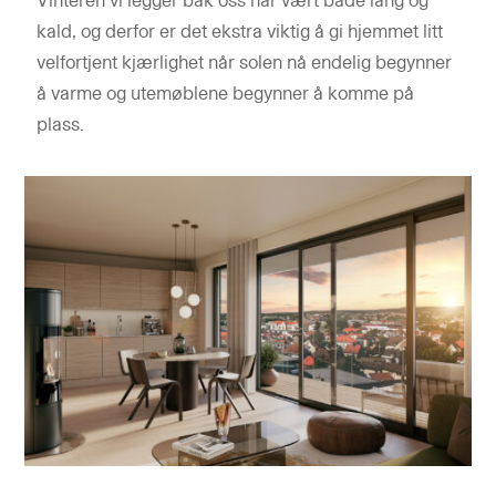
Vinteren vi legger bak oss har vært både lang og
kald, og derfor er det ekstra viktig å gi hjemmet litt
velfortjent kjærlighet når solen nå endelig begynner
å varme og utemøblene begynner å komme på
plass.